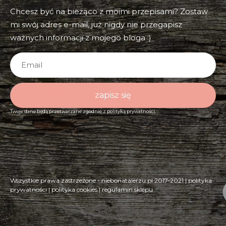
Chcesz być na bieżąco z moimi przepisami? Zostaw
mi swój adres e-mail, już nigdy nie przegapisz
ważnych informacji z mojego bloga :)
zapisz się
Twoje dane będą przetwarzane zgodnie z
polityką prywatności.
Wszystkie prawa zastrzeżone - niebonatalerzu.pl 2017-2021 |
polityka
prywatności
|
polityka cookies
|
regulamin sklepu