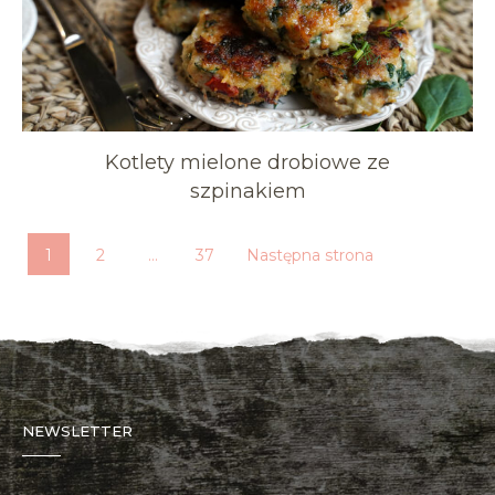
Kotlety mielone drobiowe ze
szpinakiem
1
2
…
37
Następna strona
NEWSLETTER