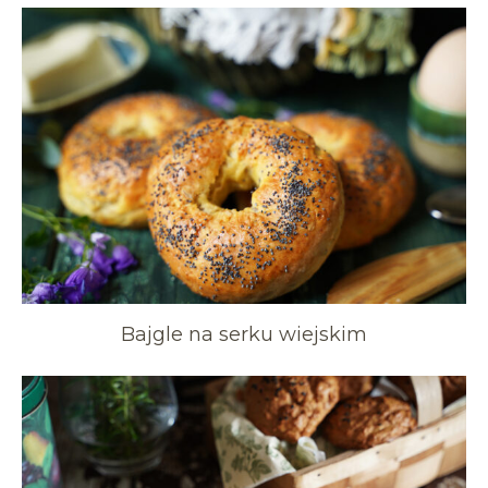
Bajgle na serku wiejskim