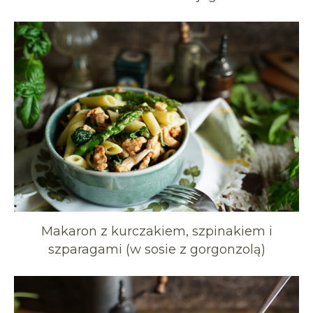
Makaron z kurczakiem, szpinakiem i
szparagami (w sosie z gorgonzolą)