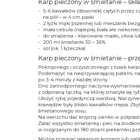
Karp pieczony w śmietanie – skład
5-6 kawałków (dzwonek) ciętych przez całą
na pół – w 4 cm paski
2 łyżki mąki pszennej lub mieszanki bez
mała cebula (najlepiej biała ale niekonie
do smażenia – klarowane masło, oliwa lub
200 ml śmietanki 30 – 36%
sól (ok. 1 łyżeczka)
Karp pieczony w śmietanie – prz
Pokrojonego i oczyszczonego z łusek karpia
Podsmażyć na nieprzywierającej patelni, na ś
po 3-4 minuty z każdej strony.
Dno żaroodpornego naczynia wysmarować 
z odpinaną rączką, na której smażyła się r
Ułożyć rybę pojedynczą warstwą. Naczynie 
krawędzie były blisko kawałków mięsa. Zb
śmietanowego sosu.
Na wierzchu dać krojoną cienko w półplast
Zalać wszystko śmietanką i piec na środko
w rozgrzanym do 180 stopni piekarniku prz
Można posypać siekanym koprem lub natką