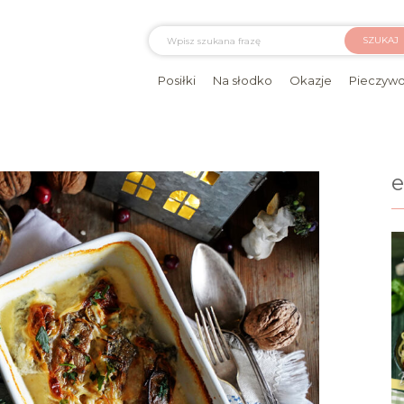
SZUKAJ
Posiłki
Na słodko
Okazje
Pieczyw