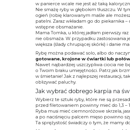
w panierce wcale nie jest aż taką kaloryc
Nie smażę ryby w głębokim tłuszczu. W tym
ogień (robię klarowanym maśle ale możesz 
patelni. Zaraz wkładam go do piekarnika – do
wstępne obsmażanie.
Mama Tomka, u której jadłam pierwszy raz 
nie obsmaża. W przypadku zastosowania jed
większa (ślady chrupiącej skórki) i danie ma
Rybę można podawać solo, albo do naczyni
gotowane, krojone w ćwiartki lub połów
Nawet najbardziej uszczypliwa ciocia nie 
o Twoim braku umiejętności. Patrz jak brzm
w śmietanie! Jak z najlepszej restauracji, ta
oblizywać paluchy.
Jak wybrać dobrego karpia na św
Wybierz te sztuki ryby, które nie są przesad
przed filetowaniem powinny mieć do 1,3 – 1,
Ryba musi mieć ciemnoróżowe skrzela, jas
a po naciśnięciu palcem mięso powinno sz
Ta sprężystość świadczy o tym, że mamy do