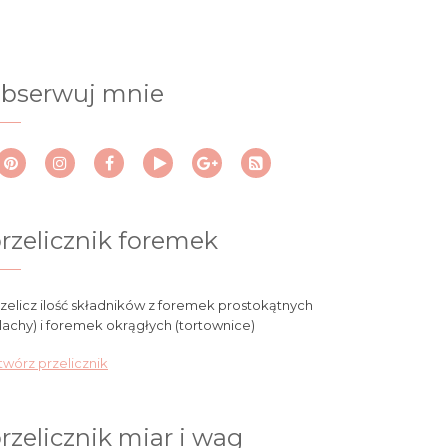
bserwuj mnie
rzelicznik foremek
zelicz ilość składników z foremek prostokątnych
lachy) i foremek okrągłych (tortownice)
wórz przelicznik
rzelicznik miar i wag