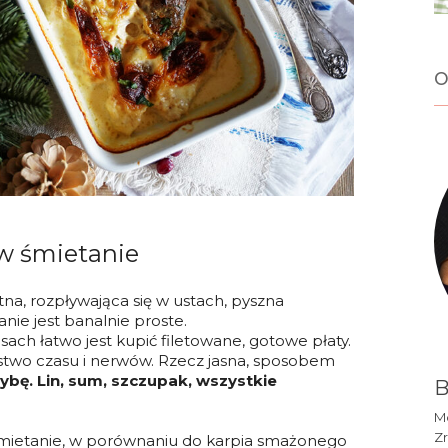
o
 w śmietanie
na, rozpływająca się w ustach, pyszna
nie jest banalnie proste.
asach łatwo jest kupić filetowane, gotowe płaty.
óstwo czasu i nerwów. Rzecz jasna, sposobem
bę. Lin, sum, szczupak, wszystkie
B
Mó
Zr
ietanie, w porównaniu do karpia smażonego