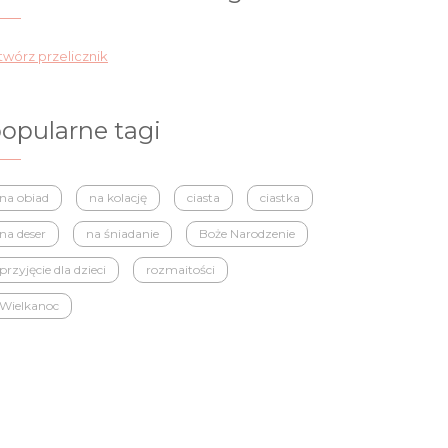
wórz przelicznik
opularne tagi
na obiad
na kolację
ciasta
ciastka
na deser
na śniadanie
Boże Narodzenie
przyjęcie dla dzieci
rozmaitości
Wielkanoc