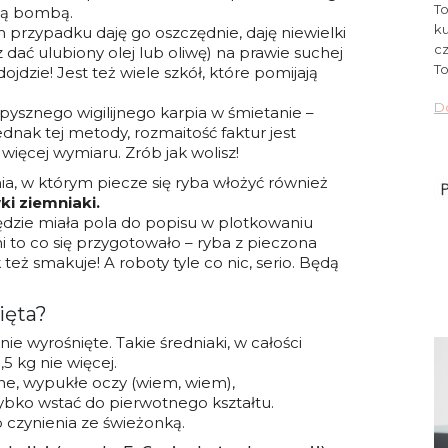
To
zną bombą.
ku
 przypadku daję go oszczędnie, daję niewielki
cz
dać ulubiony olej lub oliwę) na prawie suchej
To
jdzie! Jest też wiele szkół, które pomijają
Do
pysznego wigilijnego karpia w śmietanie –
nak tej metody, rozmaitość faktur jest
 więcej wymiaru. Zrób jak wolisz!
a, w którym piecze się ryba włożyć również
ki ziemniaki.
będzie miała pola do popisu w plotkowaniu
i to co się przygotowało – ryba z pieczona
k też smakuje! A roboty tyle co nic, serio. Będą
ięta?
nie wyrośnięte. Takie średniaki, w całości
5 kg nie więcej.
ne, wypukłe oczy (wiem, wiem),
ybko wstać do pierwotnego kształtu.
 czynienia ze świeżonką.