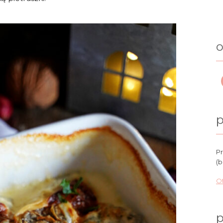
o
p
Pr
(b
Ot
p