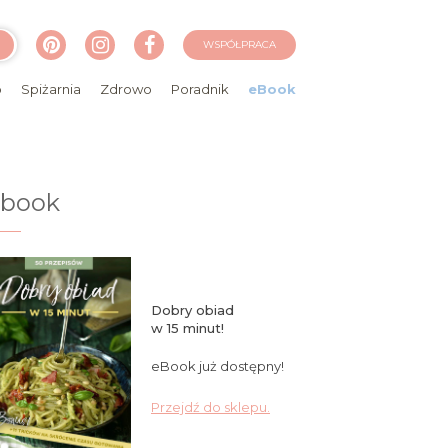
WSPÓŁPRACA
o
Spiżarnia
Zdrowo
Poradnik
eBook
ebook
Dobry obiad
w 15 minut!
eBook już dostępny!
Przejdź do sklepu.