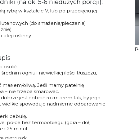
niki (na ok. 5-6 niedużych porcji):
 rybę w kształcie V, lub po przecięciu jej
glutenowych (do smażenia/pieczenia)
cznie)
 olej roślinny
P
epis
 osolić.
rednim ogniu i niewielkiej ilości tłuszczu,
masłem/oliwą. Jeśli mamy patelnię
yba – nie trzeba smarować.
dobrze jest dobrać rozmiarem tak, by jego
yt wielkie spowoduje nadmierne odparowanie
erki cebulę.
wej półce bez termoobiegu (góra – dół)
ez 25 minut.
 pietruszki.