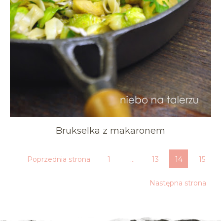
Brukselka z makaronem
Poprzednia strona
1
…
13
14
15
Następna strona