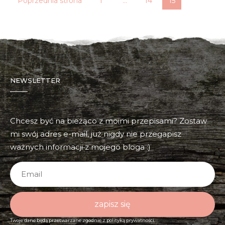
Poprzednia strona
1
…
14
15
NEWSLETTER
Chcesz być na bieżąco z moimi przepisami? Zostaw
mi swój adres e-mail, już nigdy nie przegapisz
ważnych informacji z mojego bloga :)
zapisz się
Twoje dane będą przetwarzane zgodnie z
polityką prywatności.