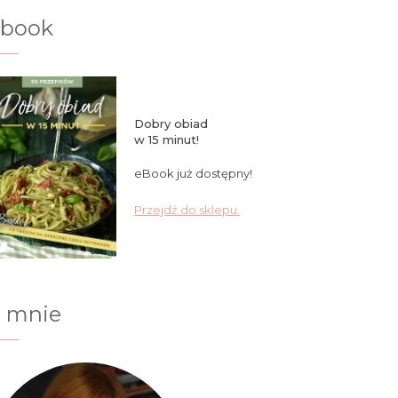
ebook
Dobry obiad
w 15 minut!
eBook już dostępny!
Przejdź do sklepu.
 mnie