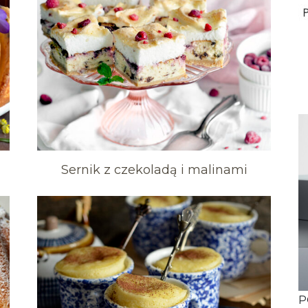
Sernik z czekoladą i malinami
P