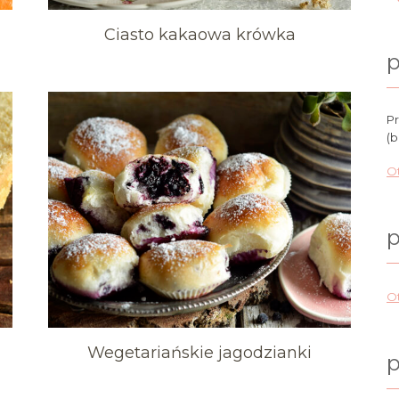
Ciasto kakaowa krówka
p
Pr
(b
Ot
p
Ot
Wegetariańskie jagodzianki
p