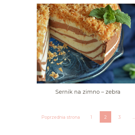
Sernik na zimno – zebra
Poprzednia strona
1
2
3