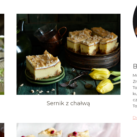
B
Mó
Zr
To
ku
cz
Sernik z chałwą
To
Do