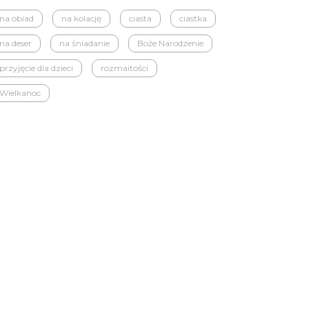
na obiad
na kolację
ciasta
ciastka
na deser
na śniadanie
Boże Narodzenie
przyjęcie dla dzieci
rozmaitości
Wielkanoc