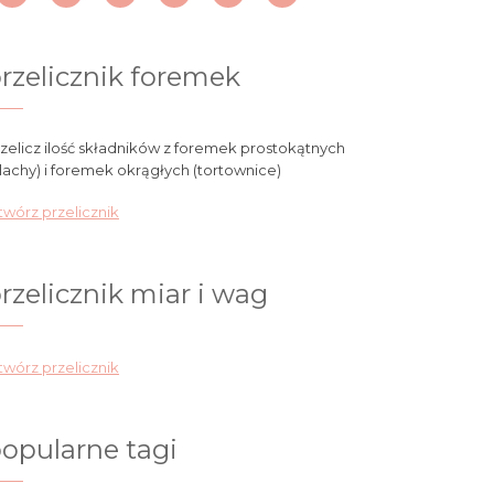
rzelicznik foremek
zelicz ilość składników z foremek prostokątnych
lachy) i foremek okrągłych (tortownice)
wórz przelicznik
rzelicznik miar i wag
wórz przelicznik
opularne tagi