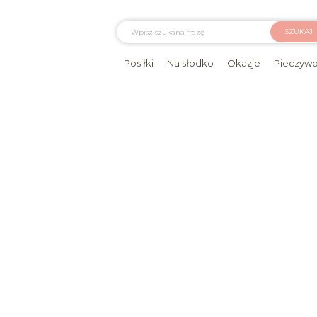
SZUKAJ
Posiłki
Na słodko
Okazje
Pieczyw