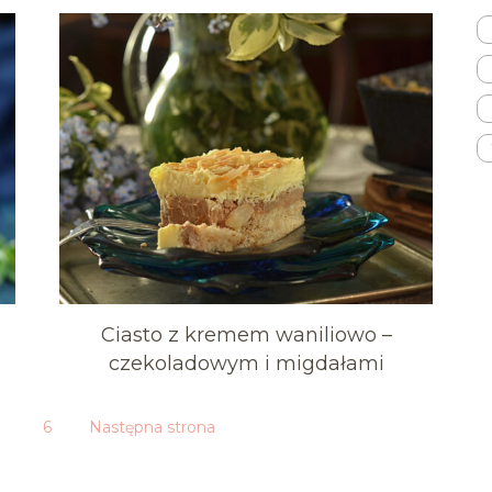
Ciasto z kremem waniliowo –
czekoladowym i migdałami
…
6
Następna strona