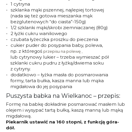
1 cytryna
szklanka mąki pszennej, najlepiej tortowej
(nada się też gotowa mieszanka mąk
bezglutenowych “do ciasta”-150g)
1/2 szklanki mąki/skrobi ziemniaczanej (80g)
2 łyżki cukru waniliowego
czubata łyżeczka proszku do pieczenia
cukier puder do posypania baby, polewa,
np. z któregoś
przepisu na polewę ,
lub cytrynowy lukier – trzeba wymieszać pół
szklanki cukru pudru z łyżką/dwiema soku
z cytryny.
dodatkowo – łyżka masła do posmarowania
formy, tarta bułka, kasza manna lub mąka
migdałowa do jej posypania
Puszysta babka na Wielkanoc – przepis:
Formę na babkę dokładnie posmarować masłem lub
olejem i wysypać tartą bułką, kaszą manną lub mąką
migdałową.
Piekarnik ustawić na 160 stopni, z funkcją góra-
dół.