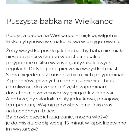
Puszysta babka na Wielkanoc
Puszysta babka na Wielkanoc – miękka, wilgotna,
lekko cytrynowa w smaku, łatwa w przygotowaniu.
Żeby wszystko poszło jak trzeba i by baba nie miała
niespodzianki w środku w postaci zakalca,
przypomnę o kilku ważnych, antyzakalcowych
regułach. Dotyczą one pieczenia wszystkich ciast.
Sama niejeden raz muszę sobie o nich przypominać.
Z grzechów głównych mam na sumieniu… brak
cierpliwości do czekania. Często zapominam
dostatecznie wczesnym wyjęciu jajek z lodówki.
A dobrze, by składniki miały jednakową, pokojową
temperaturę. Wyjmij i pozostaw je na jakiś czas
na kuchennym blacie.
By przyśpieszyć ich zagrzanie, można włożyć
je do miski z ciepłą wodą. 15 minut w kąpieli powinno
im wystarczyć.