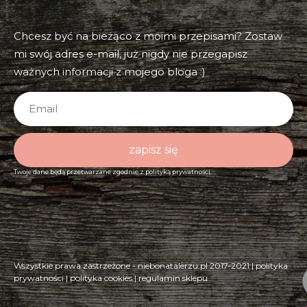
Chcesz być na bieżąco z moimi przepisami? Zostaw
mi swój adres e-mail, już nigdy nie przegapisz
ważnych informacji z mojego bloga :)
zapisz się
Twoje dane będą przetwarzane zgodnie z
polityką prywatności.
Wszystkie prawa zastrzeżone - niebonatalerzu.pl 2017-2021 |
polityka
prywatności
|
polityka cookies
|
regulamin sklepu