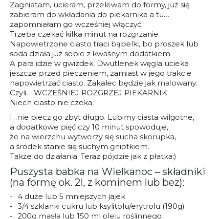
Zagniatam, ucieram, przelewam do formy, już się
zabieram do wkładania do piekarnika a tu…
zapomniałam go wcześniej włączyć.
Trzeba czekać kilka minut na rozgrzanie.
Napowietrzone ciasto traci bąbelki, bo proszek lub
soda działa już sobie z kwaśnym dodatkiem.
A para idzie w gwizdek. Dwutlenek węgla ucieka
jeszcze przed pieczeniem, zamiast w jego trakcie
napowietrzać ciasto. Zakalec będzie jak malowany.
Czyli… WCZEŚNIEJ ROZGRZEJ PIEKARNIK.
Niech ciasto nie czeka.
I…nie piecz go zbyt długo. Lubimy ciasta wilgotne,
a dodatkowe pięć czy 10 minut spowoduje,
że na wierzchu wytworzy się sucha skorupka,
a środek stanie się suchym gniotkiem.
Także do działania. Teraz pójdzie jak z płatka:)
Puszysta babka na Wielkanoc – składniki
(na formę ok. 2l, z kominem lub bez):
4 duże lub 5 mniejszych jajek
3/4 szklanki cukru lub ksylitolu/erytrolu (190g)
200g masła lub 150 ml oleju roślinnego