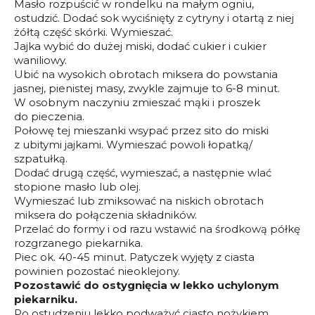
Masło rozpuścić w rondelku na małym ogniu,
ostudzić. Dodać sok wyciśnięty z cytryny i otartą z niej
żółtą część skórki. Wymieszać.
Jajka wybić do dużej miski, dodać cukier i cukier
waniliowy.
Ubić na wysokich obrotach miksera do powstania
jasnej, pienistej masy, zwykle zajmuje to 6-8 minut.
W osobnym naczyniu zmieszać mąki i proszek
do pieczenia.
Połowę tej mieszanki wsypać przez sito do miski
z ubitymi jajkami. Wymieszać powoli łopatką/
szpatułką.
Dodać drugą część, wymieszać, a następnie wlać
stopione masło lub olej.
Wymieszać lub zmiksować na niskich obrotach
miksera do połączenia składników.
Przelać do formy i od razu wstawić na środkową półkę
rozgrzanego piekarnika.
Piec ok. 40-45 minut. Patyczek wyjęty z ciasta
powinien pozostać nieoklejony.
Pozostawić do ostygnięcia w lekko uchylonym
piekarniku.
Po ostudzeniu lekko podważyć ciasto nożykiem