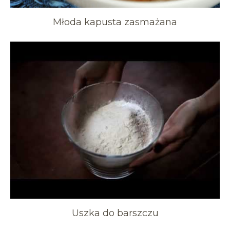
Młoda kapusta zasmażana
Uszka do barszczu