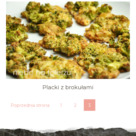
Placki z brokułami
Poprzednia strona
1
2
3