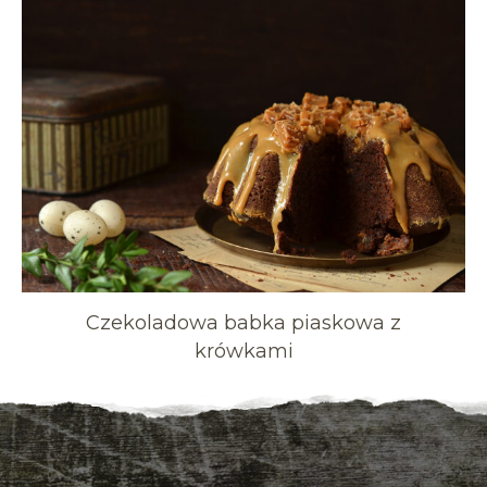
Czekoladowa babka piaskowa z
krówkami