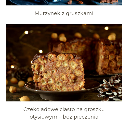
Murzynek z gruszkami
Czekoladowe ciasto na groszku
ptysiowym – bez pieczenia