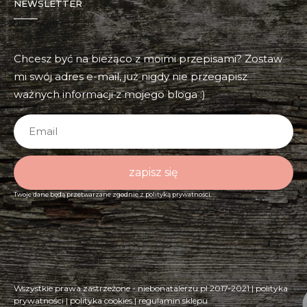
NEWSLETTER
Chcesz być na bieżąco z moimi przepisami? Zostaw
mi swój adres e-mail, już nigdy nie przegapisz
ważnych informacji z mojego bloga :)
zapisz się
Twoje dane będą przetwarzane zgodnie z
polityką prywatności.
Wszystkie prawa zastrzeżone - niebonatalerzu.pl 2017-2021 |
polityka
prywatności
|
polityka cookies
|
regulamin sklepu