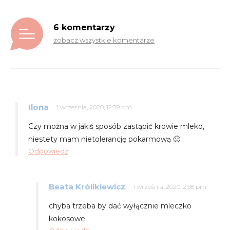
6 komentarzy
zobacz wszystkie komentarze
Ilona
1 września, 2020, 12:59 pm
Czy można w jakiś sposób zastąpić krowie mleko,
niestety mam nietolerancję pokarmową 🙁
Odpowiedz
Beata Królikiewicz
1 września, 2020, 2:58 pm
chyba trzeba by dać wyłącznie mleczko
kokosowe.