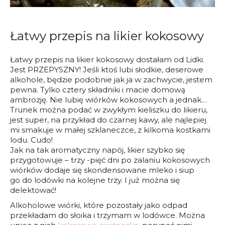
Łatwy przepis na likier kokosowy
Łatwy przepis na likier kokosowy dostałam od Lidki.
Jest PRZEPYSZNY! Jeśli ktoś lubi słodkie, deserowe
alkohole, będzie podobnie jak ja w zachwycie, jestem
pewna. Tylko cztery składniki i macie domową
ambrozję. Nie lubię wiórków kokosowych a jednak…
Trunek można podać w zwykłym kieliszku do likieru,
jest super, na przykład do czarnej kawy, ale najlepiej
mi smakuje w małej szklaneczce, z kilkoma kostkami
lodu. Cudo!
Jak na tak aromatyczny napój, likier szybko się
przygotowuje – trzy -pięć dni po zalaniu kokosowych
wiórków dodaje się skondensowane mleko i siup
go do lodówki na kolejne trzy. I już można się
delektować!
Alkoholowe wiórki, które pozostały jako odpad
przekładam do słoika i trzymam w lodówce. Można