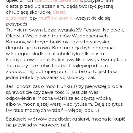
upiec z nich
kokosowe ciasteczka
, posypać nimi
ciasta przed upieczeniem, będą tworzyć pyszną,
chrupiącą skorupkę.
Ciasto
z jabłkam
i czy
muffinki,
sernik –
wszystkie da się
posypać:)
Trunkiem owym Lidzia wygrała XV Festiwal Nalewek,
Okowit i Wszelakich trunków Wzbogaconych –
Koronny, w którym braliśmy udział towarzysko,
degustując to i owo. Konkurencja była ogromna,
w kategorii słodkich alkoholi było kilkunastu
kandydatów, jednak kokosowy likier wygrał w cuglach.
To znaczy – że robić trzeba. I najlepiej od razu
z podwójnej, potrójnej porcji, no bo co to jest taka
jedna butelczyna, zaraz się skończy i żal…
Jeśli chodzi zaś o moc trunku. Przy pierwszej próbie
sprawdzicie czy zawartość % jest dla Was
odpowiednia. Można wiórki zalać czystą wódką
albo w mocniejszej wersji – spirytusem. Daję spirytus
i w razie mocnych wrażeń – więcej lodu…:)
Szukajcie wiórków bez dodatku siarki, można je kupić
na przykład w markecie na L.