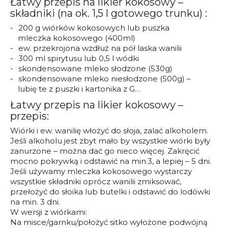
Łatwy przepis na likier kokosowy –
składniki (na ok. 1,5 l gotowego trunku) :
200 g wiórków kokosowych lub puszka
mleczka kokosowego (400ml)
ew. przekrojona wzdłuż na pół laska wanilii
300 ml spirytusu lub 0,5 l wódki
skondensowane mleko słodzone (530g)
skondensowane mleko niesłodzone (500g) –
lubię te z puszki i kartonika z G…
Łatwy przepis na likier kokosowy –
przepis:
Wiórki i ew. wanilię włożyć do słoja, zalać alkoholem.
Jeśli alkoholu jest zbyt mało by wszystkie wiórki były
zanurzone – można dać go nieco więcej. Zakręcić
mocno pokrywką i odstawić na min.3, a lepiej – 5 dni.
Jeśli używamy mleczka kokosowego wystarczy
wszystkie składniki oprócz wanilii zmiksować,
przełożyć do słoika lub butelki i odstawić do lodówki
na min. 3 dni.
W wersji z wiórkami:
Na misce/garnku/położyć sitko wyłożone podwójną