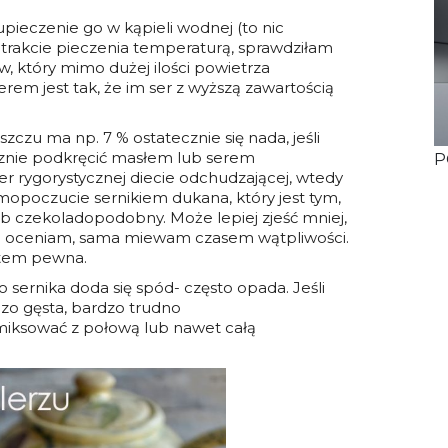
pieczenie go w kąpieli wodnej (to nic
trakcie pieczenia temperaturą, sprawdziłam
ów, który mimo dużej ilości powietrza
em jest tak, że im ser z wyższą zawartością
zczu ma np. 7 % ostatecznie się nada, jeśli
ecznie podkręcić masłem lub serem
P
er rygorystycznej diecie odchudzającej, wtedy
mopoczucie sernikiem dukana, który jest tym,
b czekoladopodobny. Może lepiej zjeść mniej,
nie oceniam, sama miewam czasem wątpliwości.
stem pewna.
o sernika doda się spód- często opada. Jeśli
dzo gęsta, bardzo trudno
zmiksować z połową lub nawet całą