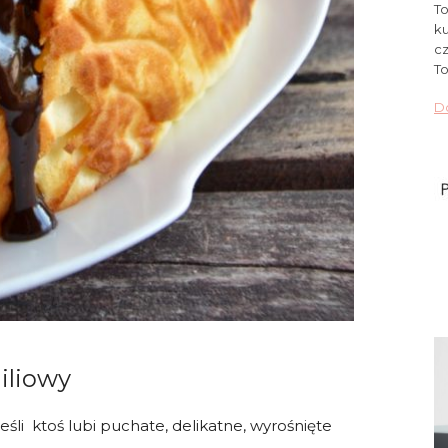
To
ku
cz
To
Do
iliowy
eśli ktoś lubi puchate, delikatne, wyrośnięte