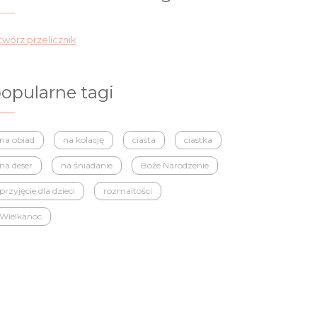
wórz przelicznik
opularne tagi
na obiad
na kolację
ciasta
ciastka
na deser
na śniadanie
Boże Narodzenie
przyjęcie dla dzieci
rozmaitości
Wielkanoc