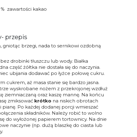
60 % zawartości kakao
- przepis
 gniotąc brzegi, nada to sernikowi ozdobną
 bez drobinki tłuszczu lub wody. Białka
adna część żółtka nie dostała się do naczynia.
oniec ubijania dodawać po łyżce połowę cukru.
m cukrem, aż masa stanie się bardzo jasna.
ętrze wyskrobane nożem z przekrojonej wzdłuż
 mąkę ziemniaczaną oraz kaszę mannę. Na końcu
Masę zmiksować
krótko
na niskich obrotach
 pianę. Po każdej dodanej porcji wmieszać
o połączenia składników. Należy robić to wolno
asę do wyłożonej papierem tortownicy. Na dnie
lowe naczynie (np. dużą blaszkę do ciasta lub
y.