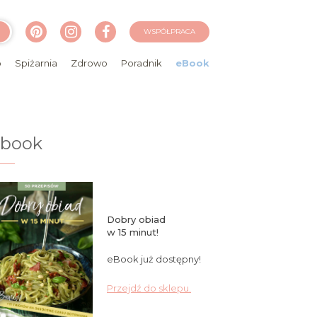
WSPÓŁPRACA
o
Spiżarnia
Zdrowo
Poradnik
eBook
ebook
Dobry obiad
w 15 minut!
eBook już dostępny!
Przejdź do sklepu.