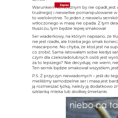
Zapisz
Warunkiem koniecznym by nie opadł, jest u
trudnego) i niewielkie pomanipulowanie w 
to wielokrotnie. To jeden z niewielu sernik
wtłoczonego w masę nie opada. Z tym deser
tłuszczu, tym będzie lepiej smakował.
Ser wiaderkowy, na którym napisano, że tłus
nie jest rzadki, ale trzeba jego smak koni
mascarpone. No chyba, że ktoś jest na sup
co zrobić. Sama ratowałam sobie kiedyś sa
czym dla czekoladolubnych osób jest wyró
za to lepszego? Nie decyduję, nie wiem, 
Ten sernik będzie smakował wszystkim, je
P.S. Z przyczyn niewiadomych – jeśli do teg
mieliliśmy samodzielnie ser i masa jest bar
ją rozmieszać łyżką, należy ją dodatkowo 
szklanką mleka lub słodkiej śmietanki.