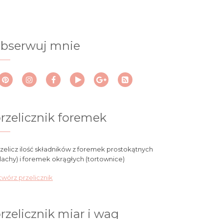
bserwuj mnie
rzelicznik foremek
zelicz ilość składników z foremek prostokątnych
lachy) i foremek okrągłych (tortownice)
wórz przelicznik
rzelicznik miar i wag