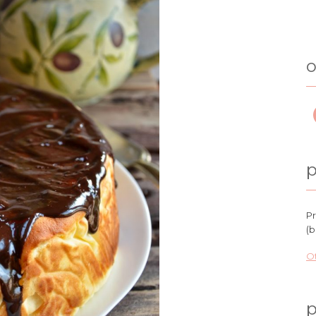
o
p
Pr
(b
Ot
p