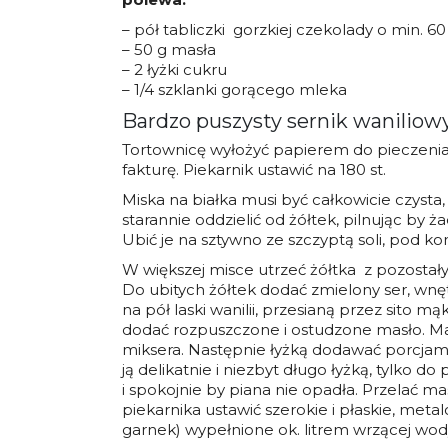
– pół tabliczki gorzkiej czekolady o min. 
– 50 g masła
– 2 łyżki cukru
– 1/4 szklanki gorącego mleka
Bardzo puszysty sernik waniliowy
Tortownicę wyłożyć papierem do pieczenia,
fakturę. Piekarnik ustawić na 180 st.
Miska na białka musi być całkowicie czysta,
starannie oddzielić od żółtek, pilnując by ż
Ubić je na sztywno ze szczyptą soli, pod k
W większej misce utrzeć żółtka z pozostały
Do ubitych żółtek dodać zmielony ser, wn
na pół laski wanilii, przesianą przez sito
dodać rozpuszczone i ostudzone masło. 
miksera. Następnie łyżką dodawać porcjami
ją delikatnie i niezbyt długo łyżką, tylko d
i spokojnie by piana nie opadła. Przelać m
piekarnika ustawić szerokie i płaskie, meta
garnek) wypełnione ok. litrem wrzącej wod