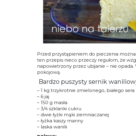
Przed przystąpieniem do pieczenia można
ten przepis nieco przeczy regułom, że wz
napowietrzony przez ubijanie – nie opada.
pokojową.
Bardzo puszysty sernik waniliow
– 1 kg trzykrotnie zmielonego, białego sera
– 6 jaj
– 150 g masła
– 3/4 szklanki cukru
– dwie łyżki mąki ziemniaczanej
– łyżka kaszy manny
– laska wanilii
polewa: