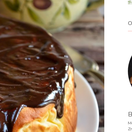
o
B
Mó
Zr