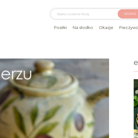
SZUKAJ
Posiłki
Na słodko
Okazje
Pieczyw