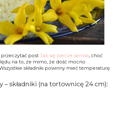
 przeczytać post
Jak się piecze serniki
, choć
ględu na to, że mimo, że dość mocno
 Wszystkie składniki powinny mieć temperaturę
y –
składniki (na tortownicę 24 cm):