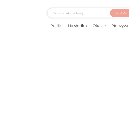
SZUKAJ
Posiłki
Na słodko
Okazje
Pieczyw