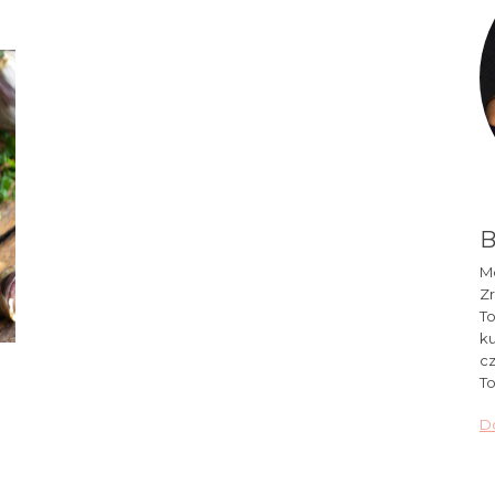
B
Mó
Zr
To
ku
cz
To
Do