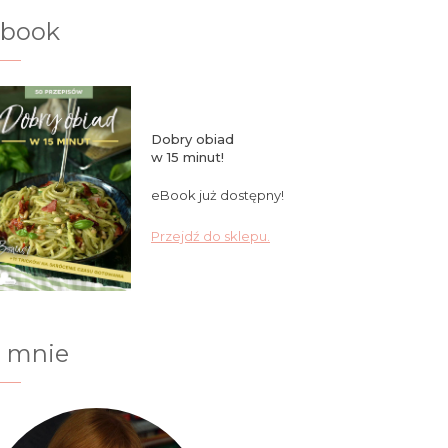
ebook
Dobry obiad
w 15 minut!
eBook już dostępny!
Przejdź do sklepu.
 mnie