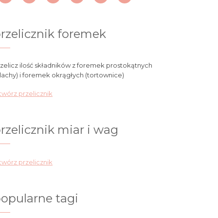
rzelicznik foremek
zelicz ilość składników z foremek prostokątnych
lachy) i foremek okrągłych (tortownice)
wórz przelicznik
rzelicznik miar i wag
wórz przelicznik
opularne tagi