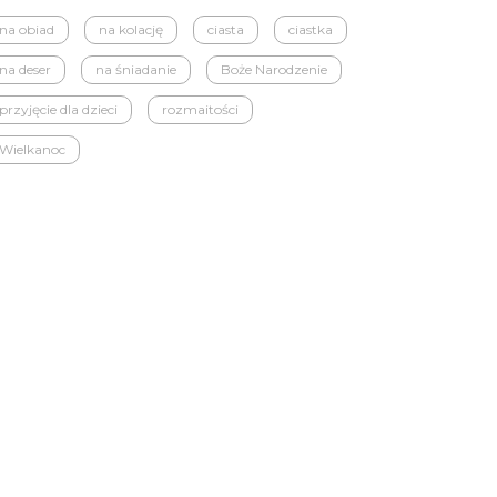
na obiad
na kolację
ciasta
ciastka
na deser
na śniadanie
Boże Narodzenie
przyjęcie dla dzieci
rozmaitości
Wielkanoc