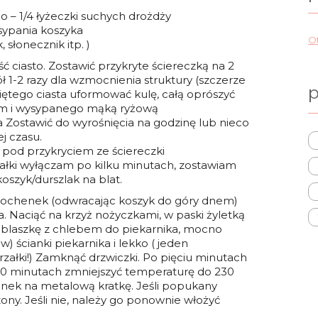
tnio – 1/4 łyżeczki suchych drożdży
sypania koszyka
Ot
 słonecznik itp. )
ść ciasto. Zostawić przykryte ściereczką na 2
ół 1-2 razy dla wzmocnienia struktury (szczerze
p
niętego ciasta uformować kulę, całą oprószyć
m i wysypanego mąką ryżową
a Zostawić do wyrośnięcia na godzinę lub nieco
j czasu.
 pod przykryciem ze ściereczki
załki wyłączam po kilku minutach, zostawiam
oszyk/durszlak na blat.
 bochenek (odwracając koszyk do góry dnem)
 Naciąć na krzyż nożyczkami, w paski żyletką
 blaszkę z chlebem do piekarnika, mocno
 ścianki piekarnika i lekko ( jeden
rzałki!) Zamknąć drzwiczki. Po pięciu minutach
 10 minutach zmniejszyć temperaturę do 230
henek na metalową kratkę. Jeśli popukany
ony. Jeśli nie, należy go ponownie włożyć