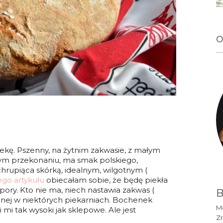
o
iekę. Pszenny, na żytnim zakwasie, z małym
m przekonaniu, ma smak polskiego,
hrupiąca skórką, idealnym, wilgotnym (
ego artykułu
obiecałam sobie, że będę piekła
ory. Kto nie ma, niech nastawia zakwas (
B
wanej w niektórych piekarniach. Bochenek
Mó
mi tak wysoki jak sklepowe. Ale jest
Zr