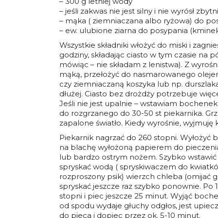
– 300 g letniej wody
– jeśli zakwas nie jest silny i nie wyrósł zby
– mąka ( ziemniaczana albo ryżowa) do po
– ew. ulubione ziarna do posypania (kminek,
Wszystkie składniki włożyć do miski i zagnie
godziny, składając ciasto w tym czasie na p
mówiąc – nie składam z lenistwa). Z wyroś
mąką, przełożyć do nasmarowanego oleje
czy ziemniaczaną koszyka lub np. durszlak
dłużej. Ciasto bez drożdży potrzebuje więce
Jeśli nie jest upalnie – wstawiam bochenek
do rozgrzanego do 30-50 st piekarnika. Gr
zapalone światło. Kiedy wyrośnie, wyjmuję k
Piekarnik nagrzać do 260 stopni. Wyłożyć
na blachę wyłożoną papierem do pieczenia.
lub bardzo ostrym nożem. Szybko wstawić
spryskać wodą ( spryskiwaczem do kwiatków)
rozproszony psik) wierzch chleba (omijać g
spryskać jeszcze raz szybko ponownie. Po
stopni i piec jeszcze 25 minut. Wyjąć boc
od spodu wydaje głuchy odgłos, jest upiecz
do pieca i dopiec przez ok. 5-10 minut.