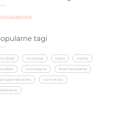
wórz przelicznik
opularne tagi
na obiad
na kolację
ciasta
ciastka
na deser
na śniadanie
Boże Narodzenie
przyjęcie dla dzieci
rozmaitości
Wielkanoc