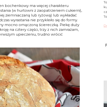
To
ten bochenkowy ma więcej charakteru
ku
astania (w hurtowni z zaopatrzeniem cukierni),
cz
ej ziemniaczaną lub ryżową) lub wykładać
To
as wyrastania nie przykleiło się do formy.
żony mocno omączoną ściereczką. Piekę duży
Do
kroję na cztery części, trzy z nich zamrażam,
ierwszym upieczeniu, trudno wrócić