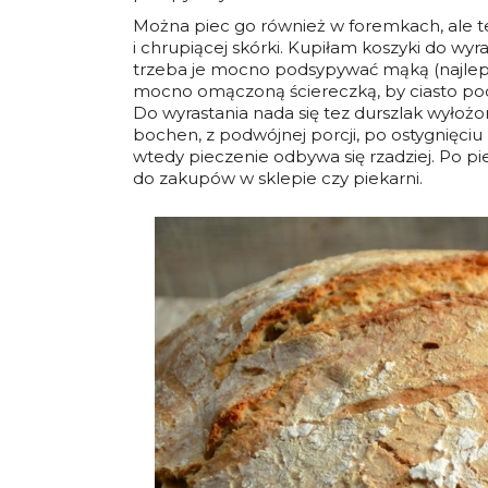
Można piec go również w foremkach, ale 
i chrupiącej skórki. Kupiłam koszyki do wyr
trzeba je mocno podsypywać mąką (najlepi
mocno omączoną ściereczką, by ciasto podcz
Do wyrastania nada się tez durszlak wyło
bochen, z podwójnej porcji, po ostygnięciu 
wtedy pieczenie odbywa się rzadziej. Po p
do zakupów w sklepie czy piekarni.