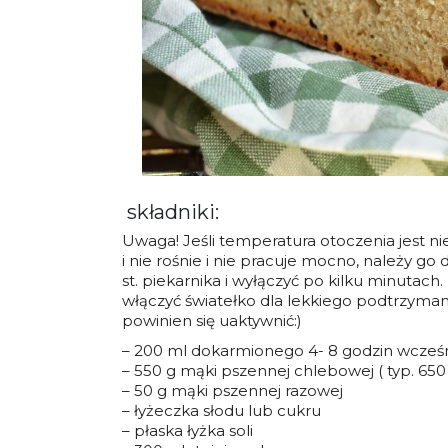
składniki:
Uwaga! Jeśli temperatura otoczenia jest nie
i nie rośnie i nie pracuje mocno, należy g
st. piekarnika i wyłączyć po kilku minutac
włączyć światełko dla lekkiego podtrzyma
powinien się uaktywnić:)
– 200 ml dokarmionego 4- 8 godzin wcześn
– 550 g mąki pszennej chlebowej ( typ. 650 
– 50 g mąki pszennej razowej
– łyżeczka słodu lub cukru
– płaska łyżka soli