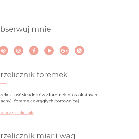
bserwuj mnie
rzelicznik foremek
zelicz ilość składników z foremek prostokątnych
lachy) i foremek okrągłych (tortownice)
wórz przelicznik
rzelicznik miar i wag