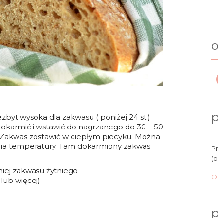
o
p
zbyt wysoka dla zakwasu ( poniżej 24 st.)
o dokarmić i wstawić do nagrzanego do 30 – 50
h. Zakwas zostawić w ciepłym piecyku. Można
nia temperatury. Tam dokarmiony zakwas
Pr
(b
iej zakwasu żytniego
Ot
lub więcej)
p