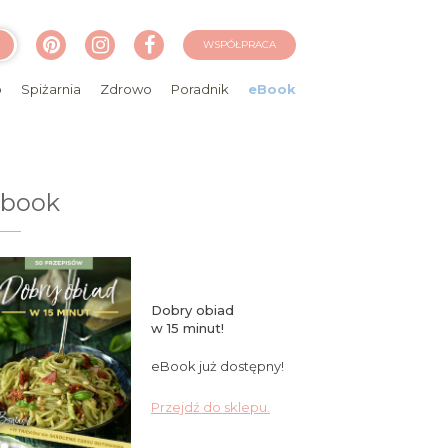
WSPÓŁPRACA
o
Spiżarnia
Zdrowo
Poradnik
eBook
ebook
Dobry obiad
w 15 minut!
eBook już dostępny!
Przejdź do sklepu.