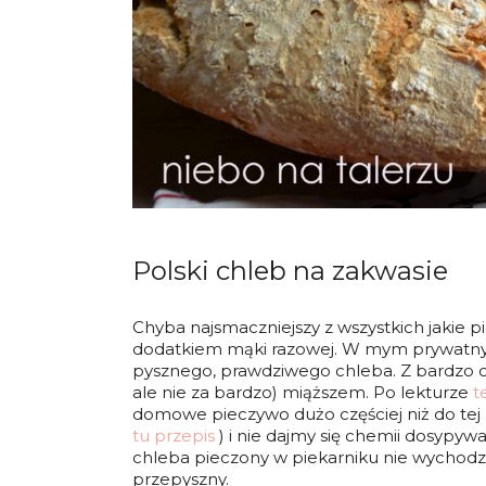
Polski chleb na zakwasie
Chyba najsmaczniejszy z wszystkich jakie p
dodatkiem mąki razowej. W mym prywatny
pysznego, prawdziwego chleba. Z bardzo c
ale nie za bardzo) miąższem. Po lekturze
t
domowe pieczywo dużo częściej niż do tej p
tu przepis
) i nie dajmy się chemii dosypy
chleba pieczony w piekarniku nie wychodzi 
przepyszny.