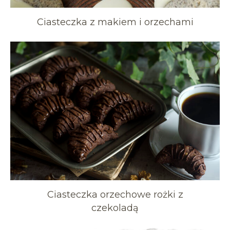
Ciasteczka z makiem i orzechami
Ciasteczka orzechowe rożki z
czekoladą