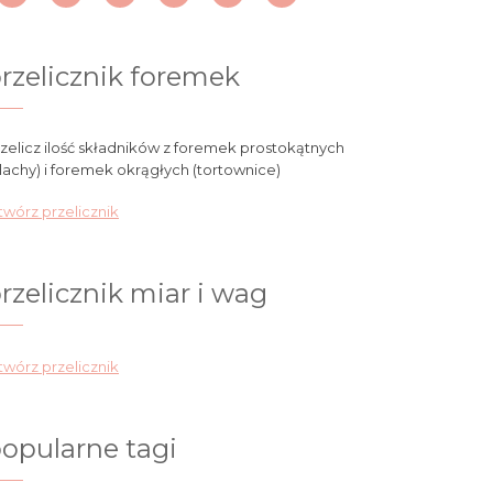
rzelicznik foremek
zelicz ilość składników z foremek prostokątnych
lachy) i foremek okrągłych (tortownice)
wórz przelicznik
rzelicznik miar i wag
wórz przelicznik
opularne tagi