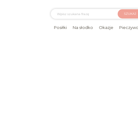
SZUKAJ
Posiłki
Na słodko
Okazje
Pieczyw