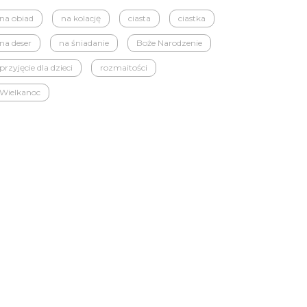
na obiad
na kolację
ciasta
ciastka
na deser
na śniadanie
Boże Narodzenie
przyjęcie dla dzieci
rozmaitości
Wielkanoc