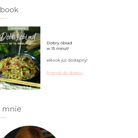
ebook
Dobry obiad
w 15 minut!
eBook już dostępny!
Przejdź do sklepu.
 mnie