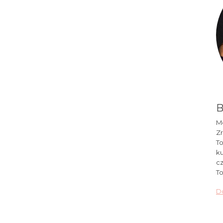
B
Mó
Zr
To
ku
cz
To
Do