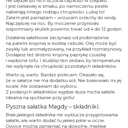
nie będzie po nich uczucia ciężkości w żołądku.
I jest ciekawiej w smaku, po namoczeniu pestki
nabierają innego rodzaju chrupkości. Lubię to!
Zatem jeśli pamiętam – wrzucam orzechy do wody.
Najczęściej na noc. By moczenie przyniosło
wspomniany skutek powinno trwać od 4 do 12 godzin.
Działania sałatkowe zaczynasz od podsmażenia
na patelni krojonej w kostkę cebulki. Olej może być
zwykły lub aromatyzowany, na przykład rozmarynowy.
Dodajesz też drobno krojoną paprykę czuszkę
i wędzone tofu. I studzisz ten zestaw, by temperatura
nie wpłynęła na chrupkość pozostałych składników.
Warto oj, warto. Bardzo polecam. Okazało się,
że w sałatce nie ma dodatku soli. Nie brakowało mi jej
wcale. Ale zostawiam do wyboru.
Z podanych składników wyjdzie duża micha sałatki.
Idealna na spotkanie przy grillu!
Pyszna sałatka Magdy – składniki:
Brak jakiegoś składnika nie wyklucza przygotowania
sałatki, ale warto dodać tu jakieś pikle w occie.
Owoce można zamieniać na dowolne, miękkie