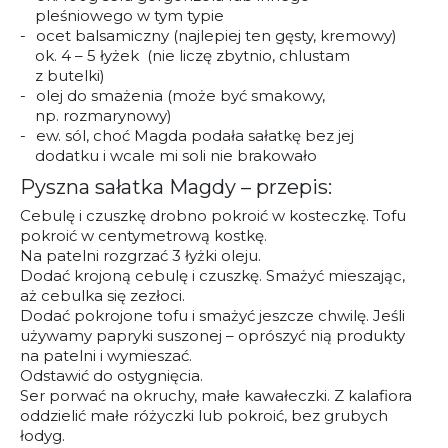
pleśniowego w tym typie
ocet balsamiczny (najlepiej ten gęsty, kremowy)
ok. 4 – 5 łyżek (nie liczę zbytnio, chlustam
z butelki)
olej do smażenia (może być smakowy,
np. rozmarynowy)
ew. sól, choć Magda podała sałatkę bez jej
dodatku i wcale mi soli nie brakowało
Pyszna sałatka Magdy – przepis:
Cebulę i czuszkę drobno pokroić w kosteczkę. Tofu
pokroić w centymetrową kostkę.
Na patelni rozgrzać 3 łyżki oleju.
Dodać krojoną cebulę i czuszkę. Smażyć mieszając,
aż cebulka się zezłoci.
Dodać pokrojone tofu i smażyć jeszcze chwilę. Jeśli
używamy papryki suszonej – oprószyć nią produkty
na patelni i wymieszać.
Odstawić do ostygnięcia.
Ser porwać na okruchy, małe kawałeczki. Z kalafiora
oddzielić małe różyczki lub pokroić, bez grubych
łodyg.