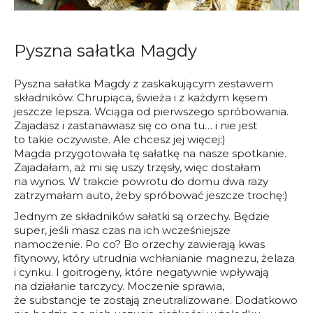
Pyszna sałatka Magdy
Pyszna sałatka Magdy z zaskakującym zestawem
składników. Chrupiąca, świeża i z każdym kęsem
jeszcze lepsza. Wciąga od pierwszego spróbowania.
Zajadasz i zastanawiasz się co ona tu… i nie jest
to takie oczywiste. Ale chcesz jej więcej:)
Magda przygotowała tę sałatkę na nasze spotkanie.
Zajadałam, aż mi się uszy trzęsły, więc dostałam
na wynos. W trakcie powrotu do domu dwa razy
zatrzymałam auto, żeby spróbować jeszcze trochę:)
Jednym ze składników sałatki są orzechy. Będzie
super, jeśli masz czas na ich wcześniejsze
namoczenie. Po co? Bo orzechy zawierają kwas
fitynowy, który utrudnia wchłanianie magnezu, żelaza
i cynku. I goitrogeny, które negatywnie wpływają
na działanie tarczycy. Moczenie sprawia,
że substancje te zostają zneutralizowane. Dodatkowo