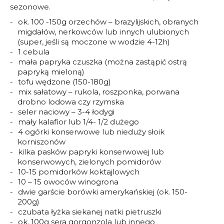
sezonowe.
ok. 100 -150g orzechów – brazylijskich, obranych
migdałów, nerkowców lub innych ulubionych
(super, jeśli są moczone w wodzie 4-12h)
1 cebula
mała papryka czuszka (można zastąpić ostrą
papryką mieloną)
tofu wędzone (150-180g)
mix sałatowy – rukola, roszponka, porwana
drobno lodowa czy rzymska
seler naciowy – 3-4 łodygi
mały kalafior lub 1/4- 1/2 dużego
4 ogórki konserwowe lub nieduży słoik
korniszonów
kilka pasków papryki konserwowej lub
konserwowych, zielonych pomidorów
10-15 pomidorków koktajlowych
10 – 15 owoców winogrona
dwie garście borówki amerykańskiej (ok. 150-
200g)
czubata łyżka siekanej natki pietruszki
ok. 100g sera gorgonzola lub innego