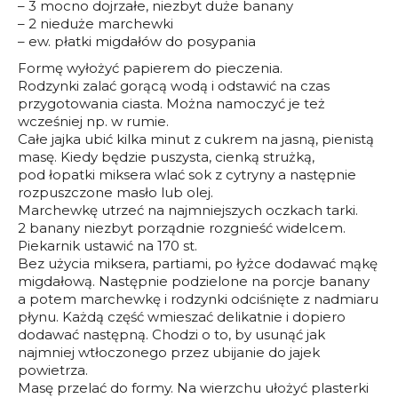
– 3 mocno dojrzałe, niezbyt duże banany
– 2 nieduże marchewki
– ew. płatki migdałów do posypania
Formę wyłożyć papierem do pieczenia.
Rodzynki zalać gorącą wodą i odstawić na czas
przygotowania ciasta. Można namoczyć je też
wcześniej np. w rumie.
Całe jajka ubić kilka minut z cukrem na jasną, pienistą
masę. Kiedy będzie puszysta, cienką strużką,
pod łopatki miksera wlać sok z cytryny a następnie
rozpuszczone masło lub olej.
Marchewkę utrzeć na najmniejszych oczkach tarki.
2 banany niezbyt porządnie rozgnieść widelcem.
Piekarnik ustawić na 170 st.
Bez użycia miksera, partiami, po łyżce dodawać mąkę
migdałową. Następnie podzielone na porcje banany
a potem marchewkę i rodzynki odciśnięte z nadmiaru
płynu. Każdą część wmieszać delikatnie i dopiero
dodawać następną. Chodzi o to, by usunąć jak
najmniej wtłoczonego przez ubijanie do jajek
powietrza.
Masę przelać do formy. Na wierzchu ułożyć plasterki