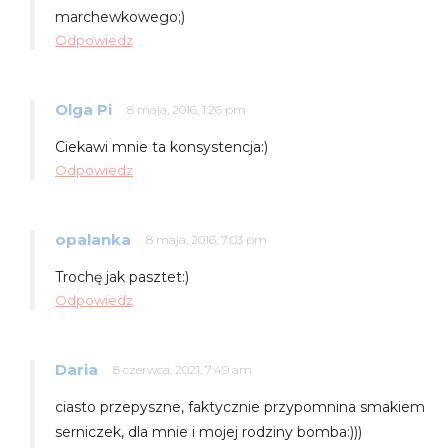
marchewkowego;)
Odpowiedz
Olga Pi
8 maja, 2016, 1:26 pm
Ciekawi mnie ta konsystencja:)
Odpowiedz
opalanka
8 maja, 2016, 7:03 pm
Trochę jak pasztet:)
Odpowiedz
Daria
8 czerwca, 2021, 7:49 am
ciasto przepyszne, faktycznie przypomnina smakiem
serniczek, dla mnie i mojej rodziny bomba:)))