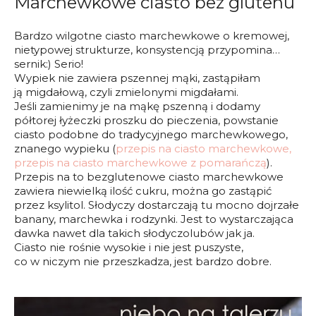
Marchewkowe ciasto bez glutenu
Bardzo wilgotne ciasto marchewkowe o kremowej,
nietypowej strukturze, konsystencją przypomina…
sernik:) Serio!
Wypiek nie zawiera pszennej mąki, zastąpiłam
ją migdałową, czyli zmielonymi migdałami.
Jeśli zamienimy je na mąkę pszenną i dodamy
półtorej łyżeczki proszku do pieczenia, powstanie
ciasto podobne do tradycyjnego marchewkowego,
znanego wypieku (
przepis na ciasto marchewkowe,
przepis na ciasto marchewkowe z pomarańczą
).
Przepis na to bezglutenowe ciasto marchewkowe
zawiera niewielką ilość cukru, można go zastąpić
przez ksylitol. Słodyczy dostarczają tu mocno dojrzałe
banany, marchewka i rodzynki. Jest to wystarczająca
dawka nawet dla takich słodyczolubów jak ja.
Ciasto nie rośnie wysokie i nie jest puszyste,
co w niczym nie przeszkadza, jest bardzo dobre.