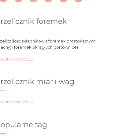
rzelicznik foremek
zelicz ilość składników z foremek prostokątnych
lachy) i foremek okrągłych (tortownice)
wórz przelicznik
rzelicznik miar i wag
wórz przelicznik
opularne tagi