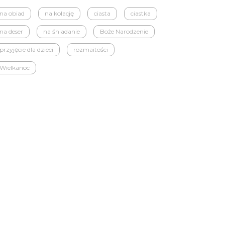
na obiad
na kolację
ciasta
ciastka
na deser
na śniadanie
Boże Narodzenie
przyjęcie dla dzieci
rozmaitości
Wielkanoc