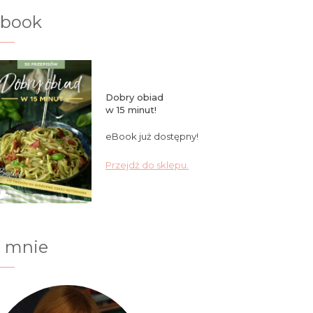
ebook
Dobry obiad
w 15 minut!
eBook już dostępny!
Przejdź do sklepu.
 mnie