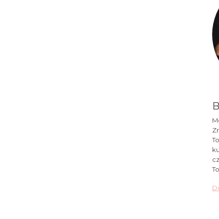
B
Mó
Zr
To
ku
cz
To
Do