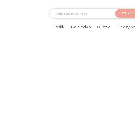
SZUKAJ
Posiłki
Na słodko
Okazje
Pieczyw