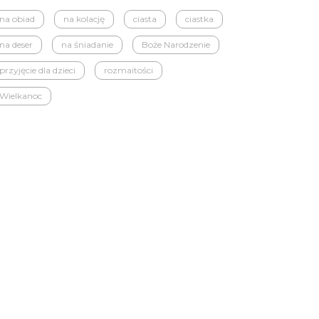
na obiad
na kolację
ciasta
ciastka
na deser
na śniadanie
Boże Narodzenie
przyjęcie dla dzieci
rozmaitości
Wielkanoc