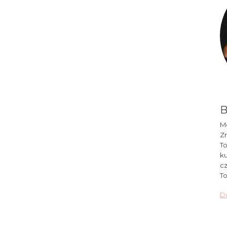
B
Mó
Zr
To
ku
cz
To
Do