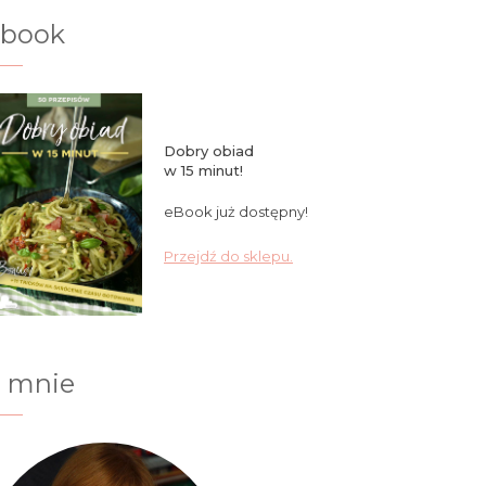
ebook
Dobry obiad
w 15 minut!
eBook już dostępny!
Przejdź do sklepu.
 mnie