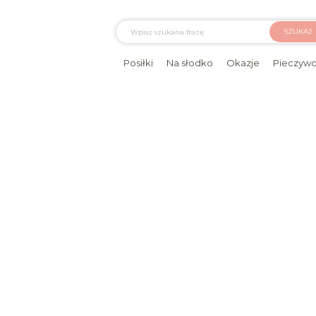
SZUKAJ
Posiłki
Na słodko
Okazje
Pieczyw