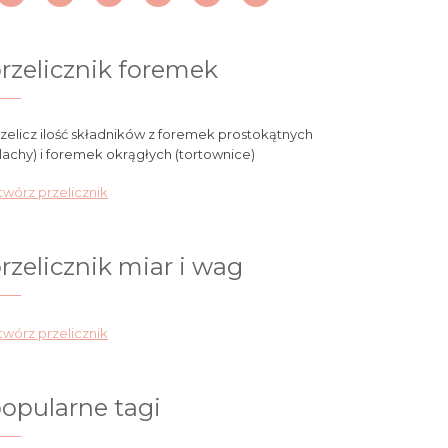
rzelicznik foremek
zelicz ilość składników z foremek prostokątnych
lachy) i foremek okrągłych (tortownice)
wórz przelicznik
rzelicznik miar i wag
wórz przelicznik
opularne tagi