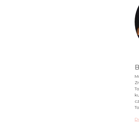
B
Mó
Zr
To
ku
cz
To
Do