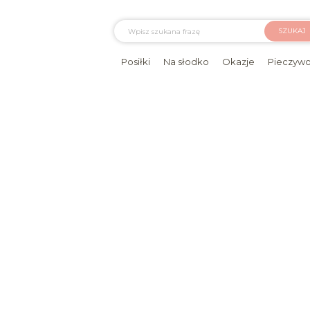
SZUKAJ
Posiłki
Na słodko
Okazje
Pieczyw