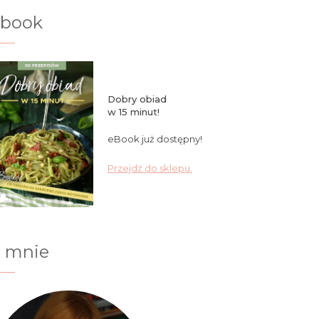
ebook
Dobry obiad
w 15 minut!
eBook już dostępny!
Przejdź do sklepu.
 mnie