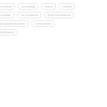
na obiad
na kolację
ciasta
ciastka
na deser
na śniadanie
Boże Narodzenie
przyjęcie dla dzieci
rozmaitości
Wielkanoc