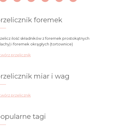
rzelicznik foremek
zelicz ilość składników z foremek prostokątnych
lachy) i foremek okrągłych (tortownice)
wórz przelicznik
rzelicznik miar i wag
wórz przelicznik
opularne tagi