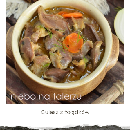
Gulasz z żołądków