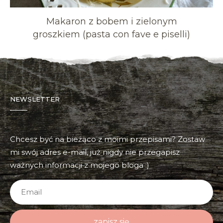
Makaron z bobem i zielonym
groszkiem (pasta con fave e piselli)
NEWSLETTER
Chcesz być na bieżąco z moimi przepisami? Zostaw
mi swój adres e-mail, już nigdy nie przegapisz
ważnych informacji z mojego bloga :)
zapisz się