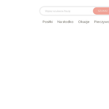
SZUKAJ
Posiłki
Na słodko
Okazje
Pieczyw