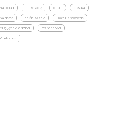
na obiad
na kolację
ciasta
ciastka
na deser
na śniadanie
Boże Narodzenie
przyjęcie dla dzieci
rozmaitości
Wielkanoc