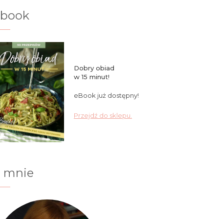
ebook
Dobry obiad
w 15 minut!
eBook już dostępny!
Przejdź do sklepu.
 mnie