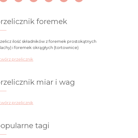
rzelicznik foremek
zelicz ilość składników z foremek prostokątnych
lachy) i foremek okrągłych (tortownice)
wórz przelicznik
rzelicznik miar i wag
wórz przelicznik
opularne tagi