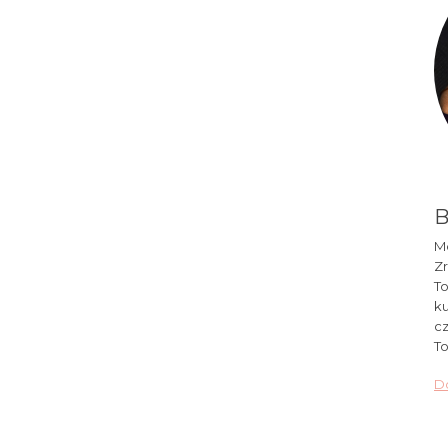
B
Mó
Zr
To
ku
cz
To
Do