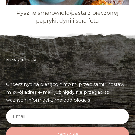
Pyszne smarowidło/pasta z pieczonej
papryki, dyni i sera feta
NEWSLETTER
Chcesz być na bieżąco z moimi przepisami? Zostaw
mi swój adres e-mail, już nigdy nie przegapisz
ważnych informacji z mojego bloga :)
zapisz się