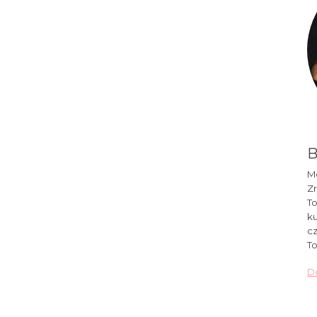
B
Mó
Zr
To
ku
cz
To
Do