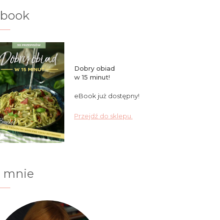
ebook
Dobry obiad
w 15 minut!
eBook już dostępny!
Przejdź do sklepu.
 mnie