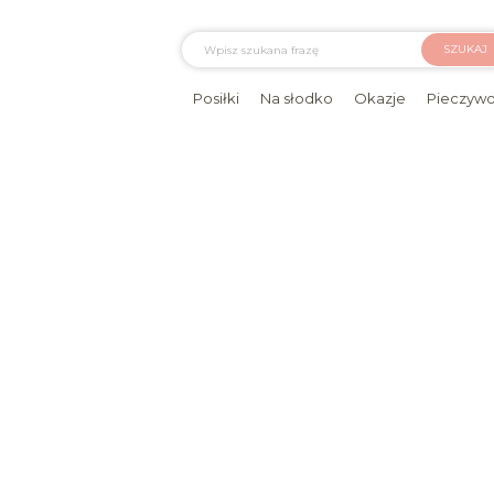
SZUKAJ
Posiłki
Na słodko
Okazje
Pieczyw