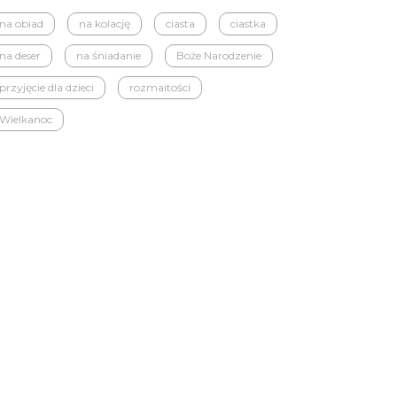
na obiad
na kolację
ciasta
ciastka
na deser
na śniadanie
Boże Narodzenie
przyjęcie dla dzieci
rozmaitości
Wielkanoc