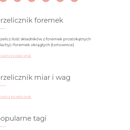
rzelicznik foremek
zelicz ilość składników z foremek prostokątnych
lachy) i foremek okrągłych (tortownice)
wórz przelicznik
rzelicznik miar i wag
wórz przelicznik
opularne tagi