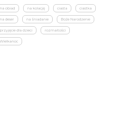
na obiad
na kolację
ciasta
ciastka
na deser
na śniadanie
Boże Narodzenie
przyjęcie dla dzieci
rozmaitości
Wielkanoc