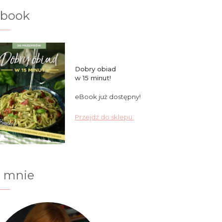
ebook
Dobry obiad
w 15 minut!
eBook już dostępny!
Przejdź do sklepu.
 mnie