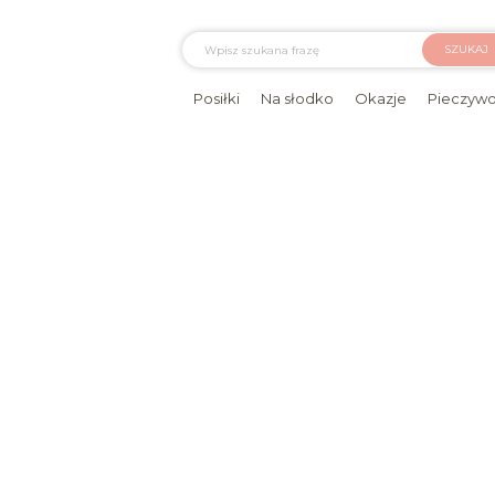
SZUKAJ
Posiłki
Na słodko
Okazje
Pieczyw