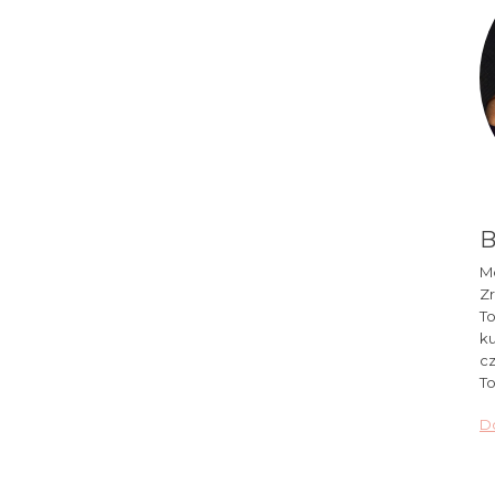
B
Mó
Zr
To
ku
cz
To
Do