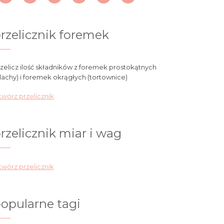
rzelicznik foremek
zelicz ilość składników z foremek prostokątnych
lachy) i foremek okrągłych (tortownice)
wórz przelicznik
rzelicznik miar i wag
wórz przelicznik
opularne tagi