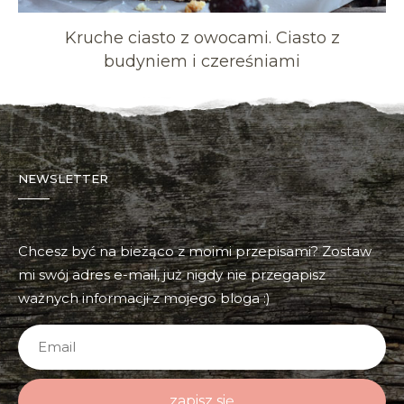
Kruche ciasto z owocami. Ciasto z
budyniem i czereśniami
NEWSLETTER
Chcesz być na bieżąco z moimi przepisami? Zostaw
mi swój adres e-mail, już nigdy nie przegapisz
ważnych informacji z mojego bloga :)
zapisz się