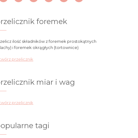
rzelicznik foremek
zelicz ilość składników z foremek prostokątnych
lachy) i foremek okrągłych (tortownice)
wórz przelicznik
rzelicznik miar i wag
wórz przelicznik
opularne tagi