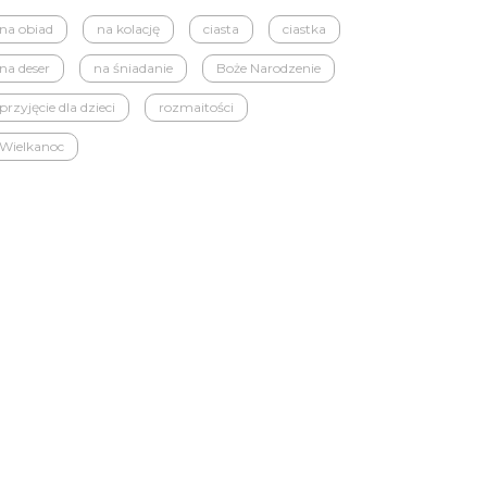
na obiad
na kolację
ciasta
ciastka
na deser
na śniadanie
Boże Narodzenie
przyjęcie dla dzieci
rozmaitości
Wielkanoc