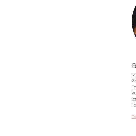
B
Mó
Zr
To
ku
cz
To
Do