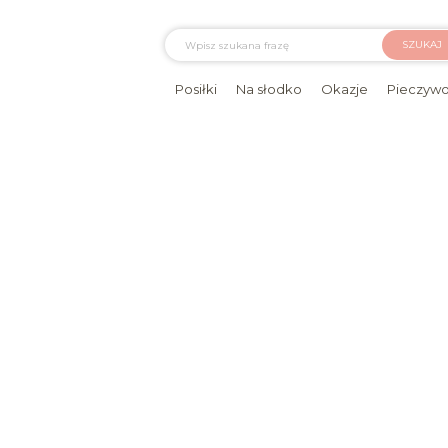
SZUKAJ
Posiłki
Na słodko
Okazje
Pieczyw