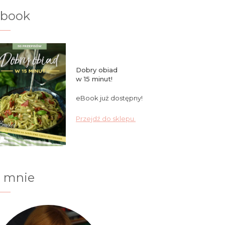
ebook
Dobry obiad
w 15 minut!
eBook już dostępny!
Przejdź do sklepu.
 mnie