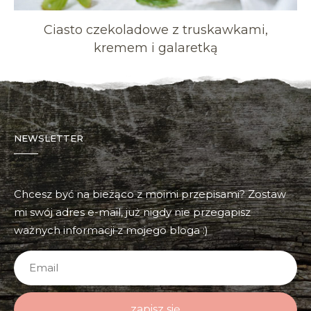
Ciasto czekoladowe z truskawkami,
kremem i galaretką
NEWSLETTER
Chcesz być na bieżąco z moimi przepisami? Zostaw
mi swój adres e-mail, już nigdy nie przegapisz
ważnych informacji z mojego bloga :)
zapisz się