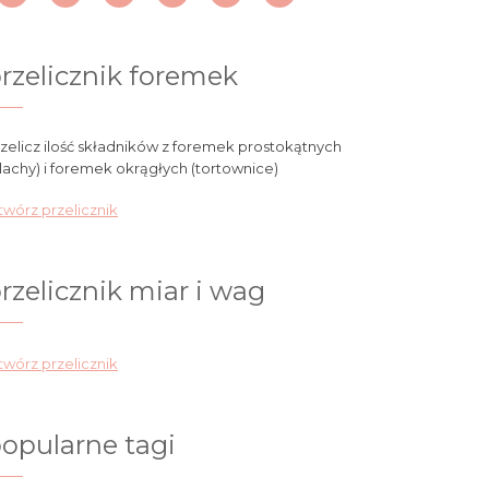
rzelicznik foremek
zelicz ilość składników z foremek prostokątnych
lachy) i foremek okrągłych (tortownice)
wórz przelicznik
rzelicznik miar i wag
wórz przelicznik
opularne tagi