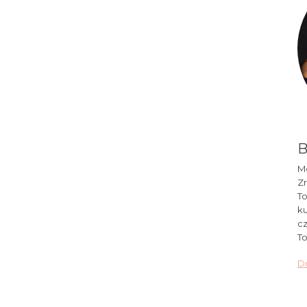
B
Mó
Zr
To
ku
cz
To
Do