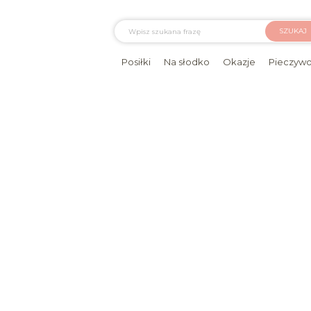
SZUKAJ
Posiłki
Na słodko
Okazje
Pieczyw