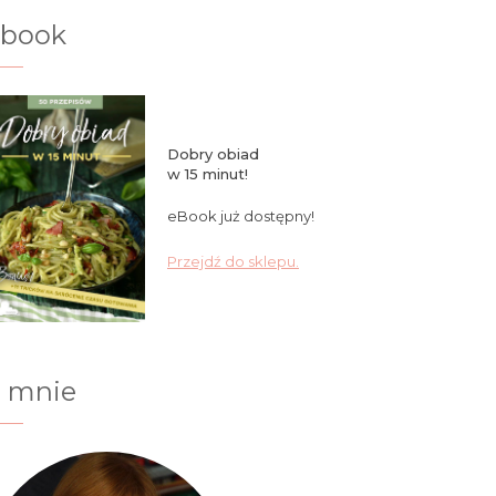
ebook
Dobry obiad
w 15 minut!
eBook już dostępny!
Przejdź do sklepu.
 mnie