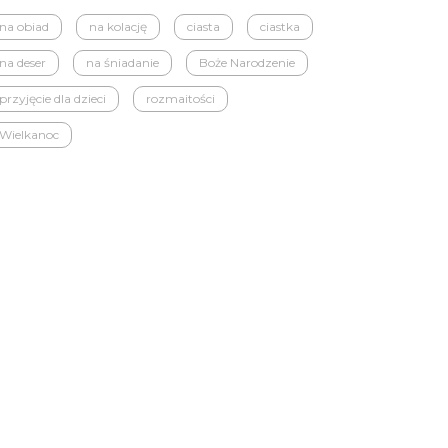
na obiad
na kolację
ciasta
ciastka
na deser
na śniadanie
Boże Narodzenie
przyjęcie dla dzieci
rozmaitości
Wielkanoc