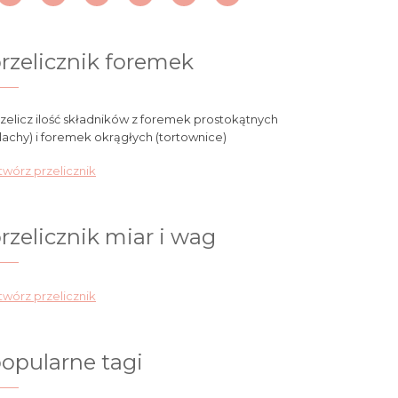
rzelicznik foremek
zelicz ilość składników z foremek prostokątnych
lachy) i foremek okrągłych (tortownice)
wórz przelicznik
rzelicznik miar i wag
wórz przelicznik
opularne tagi