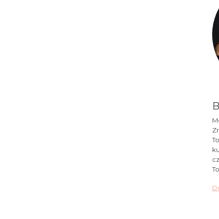
B
Mó
Zr
To
ku
cz
To
Do