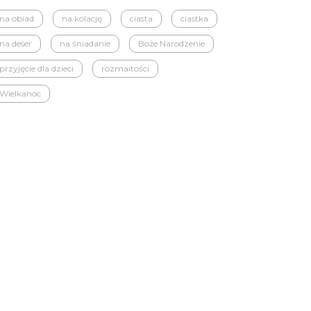
na obiad
na kolację
ciasta
ciastka
na deser
na śniadanie
Boże Narodzenie
przyjęcie dla dzieci
rozmaitości
Wielkanoc