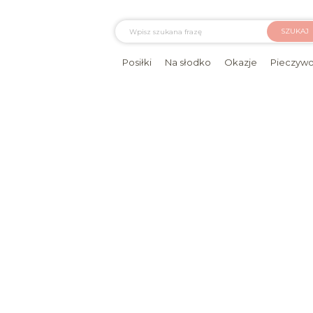
SZUKAJ
Posiłki
Na słodko
Okazje
Pieczyw