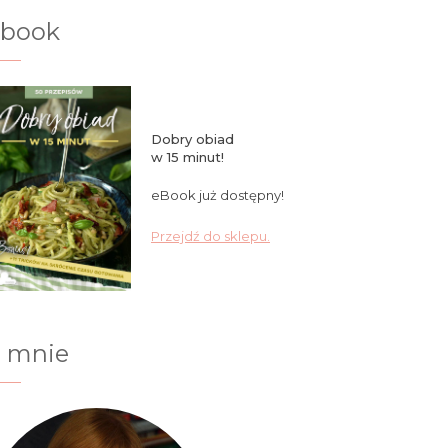
ebook
Dobry obiad
w 15 minut!
eBook już dostępny!
Przejdź do sklepu.
 mnie