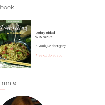
ebook
Dobry obiad
w 15 minut!
eBook już dostępny!
Przejdź do sklepu.
 mnie