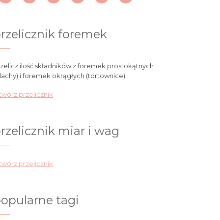
rzelicznik foremek
zelicz ilość składników z foremek prostokątnych
lachy) i foremek okrągłych (tortownice)
wórz przelicznik
rzelicznik miar i wag
wórz przelicznik
opularne tagi