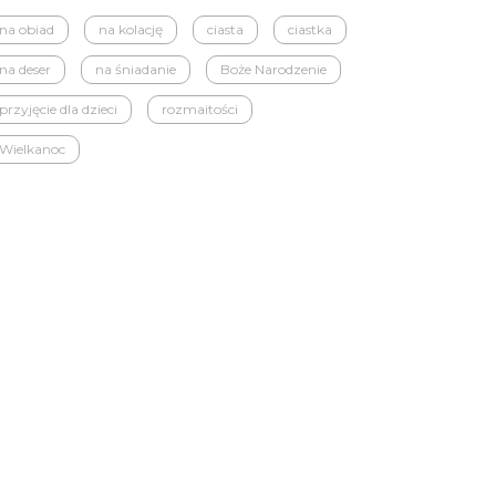
na obiad
na kolację
ciasta
ciastka
na deser
na śniadanie
Boże Narodzenie
przyjęcie dla dzieci
rozmaitości
Wielkanoc