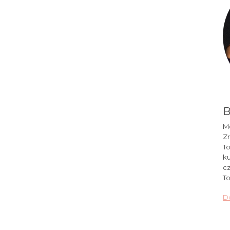
B
Mó
Zr
To
ku
cz
To
Do