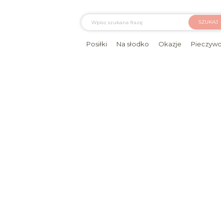
SZUKAJ
Posiłki
Na słodko
Okazje
Pieczyw