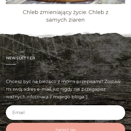
Chleb zmieniający życie. Chleb z
samych ziaren
NEWSLETTER
Chcesz być na bieżąco z moimi przepisami? Zostaw
mi swój adres e-mail, już nigdy nie przegapisz
ważnych informacji z mojego bloga :)
zapisz się