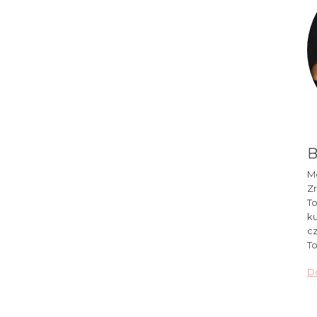
B
Mó
Zr
To
ku
cz
To
Do