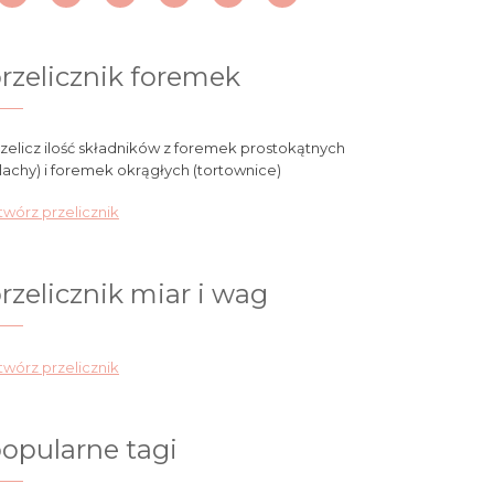
rzelicznik foremek
zelicz ilość składników z foremek prostokątnych
lachy) i foremek okrągłych (tortownice)
wórz przelicznik
rzelicznik miar i wag
wórz przelicznik
opularne tagi