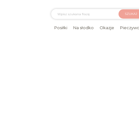
SZUKAJ
Posiłki
Na słodko
Okazje
Pieczyw