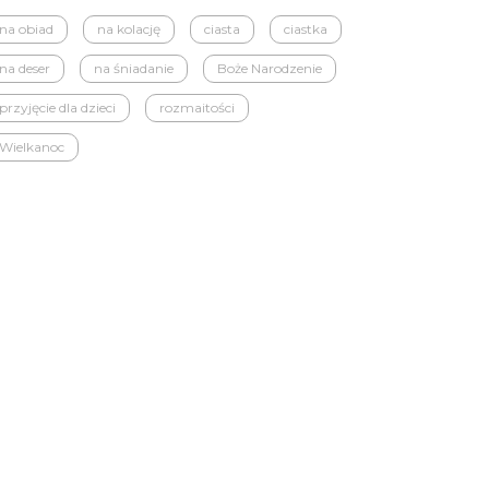
na obiad
na kolację
ciasta
ciastka
na deser
na śniadanie
Boże Narodzenie
przyjęcie dla dzieci
rozmaitości
Wielkanoc