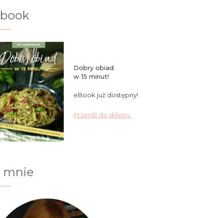
ebook
Dobry obiad
w 15 minut!
eBook już dostępny!
Przejdź do sklepu.
 mnie