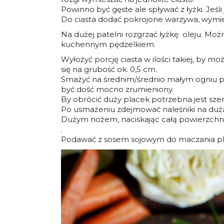
Powinno być gęste ale spływać z łyżki. Jeśl
Do ciasta dodać pokrojone warzywa, wymie
Na dużej patelni rozgrzać łyżkę oleju. Mo
kuchennym pędzelkiem.
Wyłożyć porcję ciasta w ilości takiej, by m
się na grubość ok. 0,5 cm.
Smażyć na średnim/średnio małym ogniu po 
być dość mocno zrumieniony.
By obrócić duży placek potrzebna jest sze
Po usmażeniu zdejmować naleśniki na dużą
Dużym nożem, naciskając całą powierzchnię
.
Podawać z sosem sojowym do maczania p