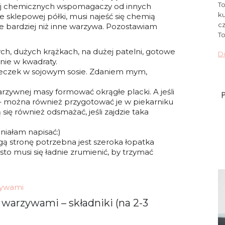
To
cej chemicznych wspomagaczy od innych
ku
e sklepowej półki, musi najeść się chemią
cz
ie bardziej niż inne warzywa. Pozostawiam
To
h, dużych krążkach, na dużej patelni, gotowe
Do
pnie w kwadraty.
eczek w sojowym sosie. Zdaniem mym,
arzywnej masy formować okrągłe placki. A jeśli
 – można również przygotować je w piekarniku
 się również odsmażać, jeśli zajdzie taka
niałam napisać:)
ą stronę potrzebna jest szeroka łopatka
asto musi się ładnie zrumienić, by trzymać
zywami
 warzywami – składniki (na 2-3