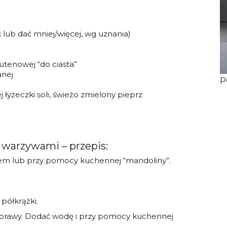
lub dać mniej/więcej, wg uznania)
utenowej “do ciasta”
anej
P
 łyżeczki soli, świeżo zmielony pieprz
 warzywami – przepis:
żem lub przy pomocy kuchennej “mandoliny”.
 półkrążki.
zyprawy. Dodać wodę i przy pomocy kuchennej