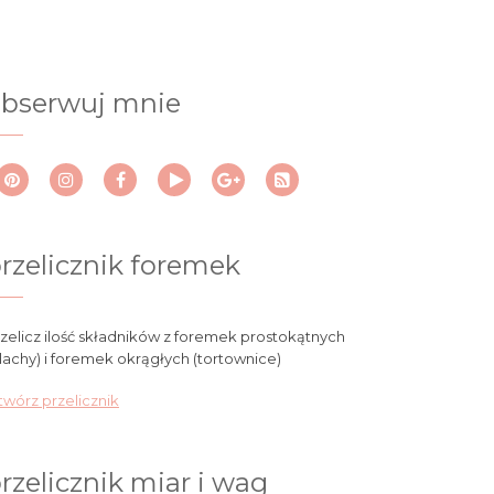
bserwuj mnie
rzelicznik foremek
zelicz ilość składników z foremek prostokątnych
lachy) i foremek okrągłych (tortownice)
wórz przelicznik
rzelicznik miar i wag