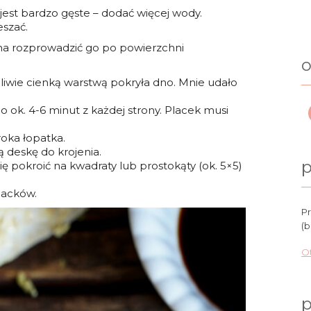
i jest bardzo gęste – dodać więcej wody.
szać.
żna rozprowadzić go po powierzchni
o
ożliwie cienką warstwą pokryła dno. Mnie udało
ok. 4-6 minut z każdej strony. Placek musi
roka łopatka.
 deskę do krojenia.
p
 pokroić na kwadraty lub prostokąty (ok. 5×5)
lacków.
Pr
(b
Ot
p