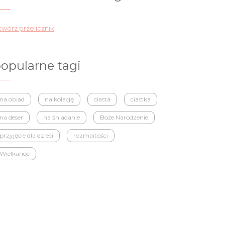
wórz przelicznik
opularne tagi
na obiad
na kolację
ciasta
ciastka
na deser
na śniadanie
Boże Narodzenie
przyjęcie dla dzieci
rozmaitości
Wielkanoc