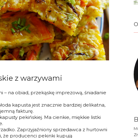
o
ńskie z warzywami
i – na obiad, przekąskę imprezową, śniadanie
łoda kapusta jest znacznie bardziej delikatna,
yjemną fakturę.
pusty pekińskiej. Ma cienkie, miękkie listki
B
e.
Mó
 rzadko. Zaprzyjaźniony sprzedawca z hurtowni
Zr
 że producenci pekinki kupują