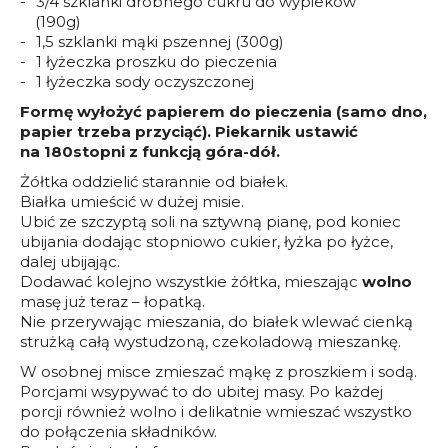
3/4 szklanki drobnego cukru do wypieków
(190g)
1,5 szklanki mąki pszennej (300g)
1 łyżeczka proszku do pieczenia
1 łyżeczka sody oczyszczonej
Formę wyłożyć papierem do pieczenia (samo dno,
papier trzeba przyciąć). Piekarnik ustawić
na 180stopni z funkcją góra-dół.
Żółtka oddzielić starannie od białek.
Białka umieścić w dużej misie.
Ubić ze szczyptą soli na sztywną pianę, pod koniec
ubijania dodając stopniowo cukier, łyżka po łyżce,
dalej ubijając.
Dodawać kolejno wszystkie żółtka, mieszając
wolno
masę już teraz – łopatką.
Nie przerywając mieszania, do białek wlewać cienką
strużką całą wystudzoną, czekoladową mieszankę.
W osobnej misce zmieszać mąkę z proszkiem i sodą.
Porcjami wsypywać to do ubitej masy. Po każdej
porcji również wolno i delikatnie wmieszać wszystko
do połączenia składników.