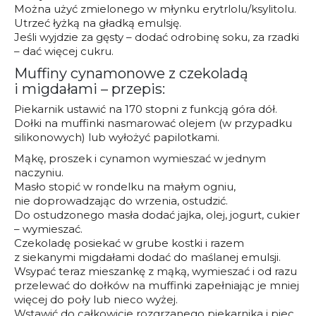
Można użyć zmielonego w młynku erytrlolu/ksylitolu.
Utrzeć łyżką na gładką emulsję.
Jeśli wyjdzie za gęsty – dodać odrobinę soku, za rzadki
– dać więcej cukru.
Muffiny cynamonowe z czekoladą
i migdałami – przepis:
Piekarnik ustawić na 170 stopni z funkcją góra dół.
Dołki na muffinki nasmarować olejem (w przypadku
silikonowych) lub wyłożyć papilotkami.
Mąkę, proszek i cynamon wymieszać w jednym
naczyniu.
Masło stopić w rondelku na małym ogniu,
nie doprowadzając do wrzenia, ostudzić.
Do ostudzonego masła dodać jajka, olej, jogurt, cukier
– wymieszać.
Czekoladę posiekać w grube kostki i razem
z siekanymi migdałami dodać do maślanej emulsji.
Wsypać teraz mieszankę z mąką, wymieszać i od razu
przelewać do dołków na muffinki zapełniając je mniej
więcej do poły lub nieco wyżej.
Wstawić do całkowicie rozgrzanego piekarnika i piec