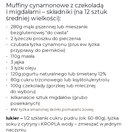
Muffiny cynamonowe z czekoladą
i migdałami – składniki (na 12 sztuk
średniej wielkości):
280g mąki pszennej lub mieszanki
bezglutenowej “do ciasta”
2 łyżeczki proszku do pieczenia
czubata łyżka cynamonu (plus ew. łyżka
przyprawy do pierników)
110g masła
3 jajka
3 łyżki oleju
120g jogurtu naturalnego lub śmietany 12%
80g cukru trzcinowego lub ksylitolu/erytrolu
100g czekolady (gorzkiej lub mlecznej
do wyboru)
kilkanaście sztuk migdałów (grubo
posiekanych)
ew.
łyżka smażonej skórki pomarańczowej
lukier –
1/2 szklanki cukru pudru (ok. 60-80g), łyżka
soku z cytryny i KROPLA wody – zmieszać w jednym
naczyniu.