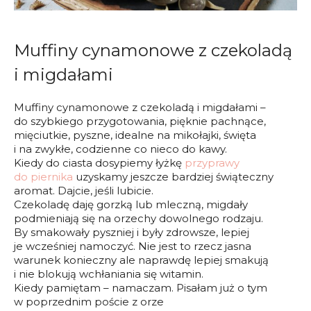
Muffiny cynamonowe z czekoladą
i migdałami
Muffiny cynamonowe z czekoladą i migdałami –
do szybkiego przygotowania, pięknie pachnące,
mięciutkie, pyszne, idealne na mikołajki, święta
i na zwykłe, codzienne co nieco do kawy.
Kiedy do ciasta dosypiemy łyżkę
przyprawy
do piernika
uzyskamy jeszcze bardziej świąteczny
aromat. Dajcie, jeśli lubicie.
Czekoladę daję gorzką lub mleczną, migdały
podmieniają się na orzechy dowolnego rodzaju.
By smakowały pyszniej i były zdrowsze, lepiej
je wcześniej namoczyć. Nie jest to rzecz jasna
warunek konieczny ale naprawdę lepiej smakują
i nie blokują wchłaniania się witamin.
Kiedy pamiętam – namaczam. Pisałam już o tym
w poprzednim poście z orze