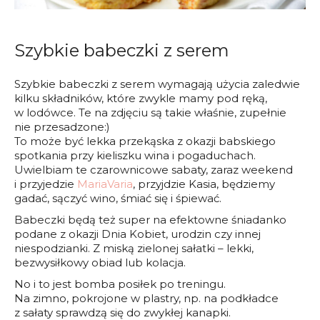
Szybkie babeczki z serem
Szybkie babeczki z serem wymagają użycia zaledwie
kilku składników, które zwykle mamy pod ręką,
w lodówce. Te na zdjęciu są takie właśnie, zupełnie
nie przesadzone:)
To może być lekka przekąska z okazji babskiego
spotkania przy kieliszku wina i pogaduchach.
Uwielbiam te czarownicowe sabaty, zaraz weekend
i przyjedzie
MariaVaria
, przyjdzie Kasia, będziemy
gadać, sączyć wino, śmiać się i śpiewać.
Babeczki będą też super na efektowne śniadanko
podane z okazji Dnia Kobiet, urodzin czy innej
niespodzianki. Z miską zielonej sałatki – lekki,
bezwysiłkowy obiad lub kolacja.
No i to jest bomba posiłek po treningu.
Na zimno, pokrojone w plastry, np. na podkładce
z sałaty sprawdzą się do zwykłej kanapki.