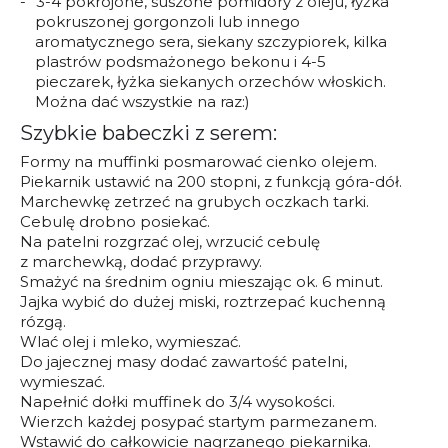
3-4 pokrojone, suszone pomidory z oleju, łyżka
pokruszonej gorgonzoli lub innego
aromatycznego sera, siekany szczypiorek, kilka
plastrów podsmażonego bekonu i 4-5
pieczarek, łyżka siekanych orzechów włoskich.
Można dać wszystkie na raz:)
Szybkie babeczki z serem:
Formy na muffinki posmarować cienko olejem.
Piekarnik ustawić na 200 stopni, z funkcją góra-dół.
Marchewkę zetrzeć na grubych oczkach tarki.
Cebulę drobno posiekać.
Na patelni rozgrzać olej, wrzucić cebulę
z marchewką, dodać przyprawy.
Smażyć na średnim ogniu mieszając ok. 6 minut.
Jajka wybić do dużej miski, roztrzepać kuchenną
rózgą.
Wlać olej i mleko, wymieszać.
Do jajecznej masy dodać zawartość patelni,
wymieszać.
Napełnić dołki muffinek do 3/4 wysokości.
Wierzch każdej posypać startym parmezanem.
Wstawić do całkowicie nagrzanego piekarnika.