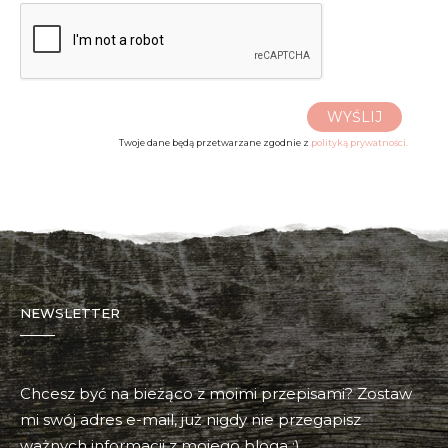
WYŚLIJ
Twoje dane będą przetwarzane zgodnie z
polityką prywatności.
NEWSLETTER
Chcesz być na bieżąco z moimi przepisami? Zostaw
mi swój adres e-mail, już nigdy nie przegapisz
ważnych informacji z mojego bloga :)