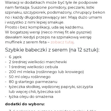
Wariacji w dodatkach może być tyle ile podpowie
nam fantazja. Suszone pomidory, pieczarki, listki
szpinaku, szczypiorek, podsmażony, chrupiący bekon
no i każdy długodojrzewający ser. Mają dużo umami
i wszystko z nimi lepiej smakuje.
Prosto i bez komplikacji, uda się każdemu.
W bogatszej wersji (nieco mniej fit ale pysznie)
dawałam kiedyś przepis na szpinakową wersję
muffinek z serem feta –
zobacz tutaj
.
Szybkie babeczki z serem (na 12 sztuk):
6 jajek
2 średniej wielkości marchewki
1 średniej wielkości cebula
200 ml mleka (roślinnego lub krowiego)
50 ml oleju roślinnego
80 g startego parmezanu
łyżeczka słodkiej, wędzonej papryki, szczypta
lub więcej chili, łyżeczka soli
łyżka oleju do smażenia
dodatki do wyboru: