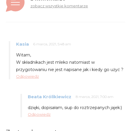
zobacz wszystkie komentarze
Kasia
6 marca, 2021, 5:48 am
Witam,
W składnikach jest mleko natomiast w
przygotowaniu nie jest napisane jak i kiedy go użyć ?
Odpowiedz
Beata Królikiewicz
8 marca, 2021, 7:00 am
dzięki, dopisałam, siup do roztrzepanych jajek:)
Odpowiedz