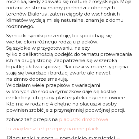
rocznika, kiedy zdawało się maturę z rosyjskiego. Moja
rodzina ze strony mamy pochodzi z obecnych
terenów Białorusi, zatem ciągoty do wschodnich
klimatów wydają mi się naturalne, znam je z domu
rodzinnego.
Syrniczki, syrniki prezentuję, bo spodobają się
wielbicielom różnego rodzaju placków.
Są szybkie w przygotowaniu, należy
tylko z delikatnością podejść do tematu przewracania
ich na drugą stronę. Zaopatrzenie się w szeroką
łopatkę ułatwia sprawę. Placuszki w miarę stygnięcia
stają się twardsze i bardziej zwarte ale nawet
na zimno dobrze smakują.
Widziałam wiele przepisów z wariacjami
w których do środka syrniczków daje się kostkę
czekolady lub gruby plaster jabłka czy inne owoce.
Kto ma w rodzinie 4 chętne na placuszki osoby,
powinien zrobić je z przynajmniej podwójnej porcji.
zobacz też przepis na
placuszki drożdżowe
tu znajdziesz też przepisy na inne placki
Placuszki z sera – rosyjskie syrniczki –