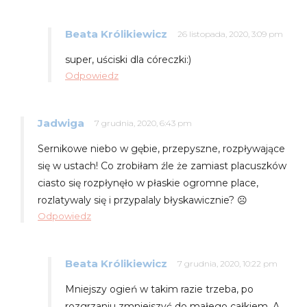
Beata Królikiewicz
26 listopada, 2020, 3:09 pm
super, uściski dla córeczki:)
Odpowiedz
Jadwiga
7 grudnia, 2020, 6:43 pm
Sernikowe niebo w gębie, przepyszne, rozpływające
się w ustach! Co zrobiłam źle że zamiast placuszków
ciasto się rozpłynęło w płaskie ogromne place,
rozlatywaly się i przypalaly błyskawicznie? ☹️
Odpowiedz
Beata Królikiewicz
7 grudnia, 2020, 10:22 pm
Mniejszy ogień w takim razie trzeba, po
rozgrzaniu zmniejszyć do małego całkiem. A