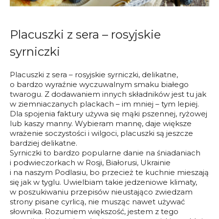
Placuszki z sera – rosyjskie
syrniczki
Placuszki z sera – rosyjskie syrniczki, delikatne,
o bardzo wyraźnie wyczuwalnym smaku białego
twarogu. Z dodawaniem innych składników jest tu jak
w ziemniaczanych plackach – im mniej – tym lepiej.
Dla spojenia faktury używa się mąki pszennej, ryżowej
lub kaszy manny. Wybieram mannę, daje większe
wrażenie soczystości i wilgoci, placuszki są jeszcze
bardziej delikatne.
Syrniczki to bardzo popularne danie na śniadaniach
i podwieczorkach w Rosji, Białorusi, Ukrainie
i na naszym Podlasiu, bo przecież te kuchnie mieszają
się jak w tyglu. Uwielbiam takie jedzeniowe klimaty,
w poszukiwaniu przepisów nieustająco zwiedzam
strony pisane cyrlicą, nie musząc nawet używać
słownika. Rozumiem większość, jestem z tego