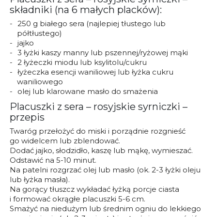
składniki (na 6 małych placków):
250 g białego sera (najlepiej tłustego lub
półtłustego)
jajko
3 łyżki kaszy manny lub pszennej/ryżowej mąki
2 łyżeczki miodu lub ksylitolu/cukru
łyżeczka esencji waniliowej lub łyżka cukru
waniliowego
olej lub klarowane masło do smażenia
Placuszki z sera – rosyjskie syrniczki –
przepis
Twaróg przełożyć do miski i porządnie rozgnieść
go widelcem lub zblendować.
Dodać jajko, słodzidło, kaszę lub mąkę, wymieszać.
Odstawić na 5-10 minut.
Na patelni rozgrzać olej lub masło (ok. 2-3 łyżki oleju
lub łyżka masła).
Na gorący tłuszcz wykładać łyżką porcje ciasta
i formować okrągłe placuszki 5-6 cm.
Smażyć na niedużym lub średnim ogniu do lekkiego