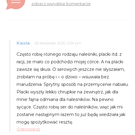
zobacz wszystkie komentarze
Kasia
26 listopada, 2020, 2:04 pm
Często robię różnego rodzaju naleśniki, placki itd. z
racji, że mało co podchodzi mojej córce. A na placki
zawsze się skusi. O serowych jeszcze nie słyszałam,
zrobiłam na próbę i – o dziwo – wsuwała bez
marudzenia. Sprytny sposób na przemycenie nabiału.
Placki wyszły lekko chrupkie na zewnątrz, jak dla
mnie fajna odmiana dla naleśników. Na pewno
sycące. Często robię ser do naleśników, więc jak mi
zostanie następnym razem to już będę wiedziała jak
mogę spożytkować resztę.
Odpowiedz