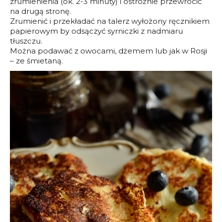
zrumienienia (ok. 2-3 minuty) i ostrożnie przewrócić
na drugą stronę.
Zrumienić i przekładać na talerz wyłożony ręcznikiem
papierowym by odsączyć syrniczki z nadmiaru
tłuszczu.
Można podawać z owocami, dżemem lub jak w Rosji
– ze śmietaną.