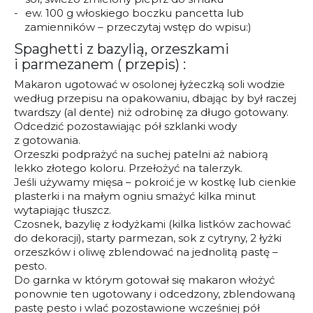
ew. 100 g włoskiego boczku pancetta lub
zamienników – przeczytaj wstęp do wpisu:)
Spaghetti z bazylią, orzeszkami
i parmezanem ( przepis) :
Makaron ugotować w osolonej łyżeczką soli wodzie
według przepisu na opakowaniu, dbając by był raczej
twardszy (al dente) niż odrobinę za długo gotowany.
Odcedzić pozostawiając pół szklanki wody
z gotowania.
Orzeszki podprażyć na suchej patelni aż nabiorą
lekko złotego koloru. Przełożyć na talerzyk.
Jeśli używamy mięsa – pokroić je w kostkę lub cienkie
plasterki i na małym ogniu smażyć kilka minut
wytapiając tłuszcz.
Czosnek, bazylię z łodyżkami (kilka listków zachować
do dekoracji), starty parmezan, sok z cytryny, 2 łyżki
orzeszków i oliwę zblendować na jednolitą pastę –
pesto.
Do garnka w którym gotował się makaron włożyć
ponownie ten ugotowany i odcedzony, zblendowaną
pastę pesto i wlać pozostawione wcześniej pół