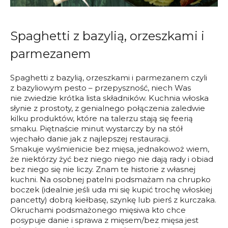
Spaghetti z bazylią, orzeszkami i
parmezanem
Spaghetti z bazylią, orzeszkami i parmezanem czyli
z bazyliowym pesto – przepyszność, niech Was
nie zwiedzie krótka lista składników. Kuchnia włoska
słynie z prostoty, z genialnego połączenia zaledwie
kilku produktów, które na talerzu stają się feerią
smaku. Piętnaście minut wystarczy by na stół
wjechało danie jak z najlepszej restauracji.
Smakuje wyśmienicie bez mięsa, jednakowoż wiem,
że niektórzy żyć bez niego niego nie dają rady i obiad
bez niego się nie liczy. Znam te historie z własnej
kuchni. Na osobnej patelni podsmażam na chrupko
boczek (idealnie jeśli uda mi się kupić trochę włoskiej
pancetty) dobrą kiełbasę, szynkę lub pierś z kurczaka.
Okruchami podsmażonego mięsiwa kto chce
posypuje danie i sprawa z mięsem/bez mięsa jest