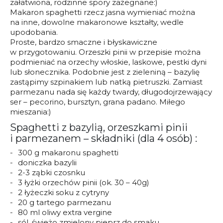
załatwiona, rodzinne spory zażegnane:)
Makaron spaghetti rzecz jasna wymieniać można
na inne, dowolne makaronowe kształty, wedle
upodobania.
Proste, bardzo smaczne i błyskawiczne
w przygotowaniu. Orzeszki pinii w przepisie można
podmieniać na orzechy włoskie, laskowe, pestki dyni
lub słonecznika. Podobnie jest z zieleniną – bazylię
zastąpimy szpinakiem lub natką pietruszki. Zamiast
parmezanu nada się każdy twardy, długodojrzewający
ser – pecorino, bursztyn, grana padano. Miłego
mieszania:)
Spaghetti z bazylią, orzeszkami pinii
i parmezanem – składniki (dla 4 osób) :
300 g makaronu spaghetti
doniczka bazylii
2-3 ząbki czosnku
3 łyżki orzechów pinii (ok. 30 – 40g)
2 łyżeczki soku z cytryny
20 g tartego parmezanu
80 ml oliwy extra vergine
sól, świeżo zmielony pieprz do smaku