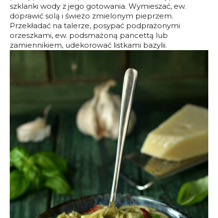
szklanki wody z jego gotowania. Wymieszać, ew.
doprawić solą i świeżo zmielonym pieprzem.
Przekładać na talerze, posypać podprażonymi
orzeszkami, ew. podsmażoną pancettą lub
zamiennikiem, udekorować listkami bazylii.