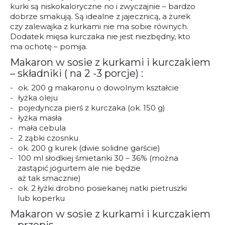
kurki są niskokaloryczne no i zwyczajnie – bardzo
dobrze smakują. Są idealne z jajecznicą, a żurek
czy zalewajka z kurkami nie ma sobie równych.
Dodatek mięsa kurczaka nie jest niezbędny, kto
ma ochotę – pomija.
Makaron w sosie z kurkami i kurczakiem
– składniki ( na 2 -3 porcje) :
ok. 200 g makaronu o dowolnym kształcie
łyżka oleju
pojedyncza pierś z kurczaka (ok. 150 g)
łyżka masła
mała cebula
2 ząbki czosnku
ok. 200 g kurek (dwie solidne garście)
100 ml słodkiej śmietanki 30 – 36% (można
zastąpić jogurtem ale nie będzie
aż tak smacznie)
ok. 2 łyżki drobno posiekanej natki pietruszki
lub koperku
Makaron w sosie z kurkami i kurczakiem