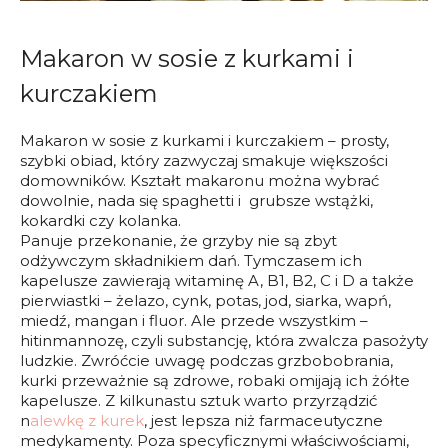
Makaron w sosie z kurkami i
kurczakiem
Makaron w sosie z kurkami i kurczakiem – prosty,
szybki obiad, który zazwyczaj smakuje większości
domowników. Kształt makaronu można wybrać
dowolnie, nada się spaghetti i grubsze wstążki,
kokardki czy kolanka.
Panuje przekonanie, że grzyby nie są zbyt
odżywczym składnikiem dań. Tymczasem ich
kapelusze zawierają witaminę A, B1, B2, C i D a także
pierwiastki – żelazo, cynk, potas, jod, siarka, wapń,
miedź, mangan i fluor. Ale przede wszystkim –
hitinmannozę, czyli substancję, która zwalcza pasożyty
ludzkie. Zwróćcie uwagę podczas grzbobobrania,
kurki przeważnie są zdrowe, robaki omijają ich żółte
kapelusze. Z kilkunastu sztuk warto przyrządzić
n
alewkę z kurek
, jest lepsza niż farmaceutyczne
medykamenty. Poza specyficznymi właściwościami,