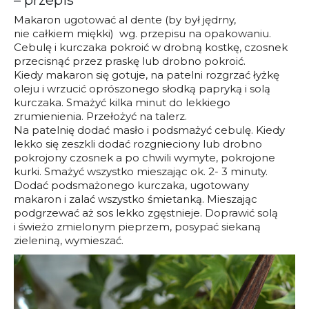
– przepis
Makaron ugotować al dente (by był jędrny,
nie całkiem miękki) wg. przepisu na opakowaniu.
Cebulę i kurczaka pokroić w drobną kostkę, czosnek
przecisnąć przez praskę lub drobno pokroić.
Kiedy makaron się gotuje, na patelni rozgrzać łyżkę
oleju i wrzucić oprószonego słodką papryką i solą
kurczaka. Smażyć kilka minut do lekkiego
zrumienienia. Przełożyć na talerz.
Na patelnię dodać masło i podsmażyć cebulę. Kiedy
lekko się zeszkli dodać rozgnieciony lub drobno
pokrojony czosnek a po chwili wymyte, pokrojone
kurki. Smażyć wszystko mieszając ok. 2- 3 minuty.
Dodać podsmażonego kurczaka, ugotowany
makaron i zalać wszystko śmietanką. Mieszając
podgrzewać aż sos lekko zgęstnieje. Doprawić solą
i świeżo zmielonym pieprzem, posypać siekaną
zieleniną, wymieszać.