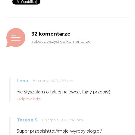
32 komentarze
zobacz wszystkie komentarze
Lena
8 sierpnia, 2017, 7:57 am
nie słyszałam o takiej nalewce, fajny przepis:)
Odpowiedz
Teresa S
8 sierpnia, 2017, 8:45 am
Super przepishttp://moje-wyroby.blog.pl/