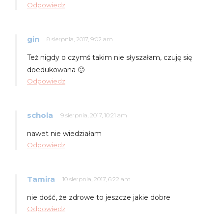
Odpowiedz
gin
8 sierpnia, 2017, 9:02 am
Też nigdy o czymś takim nie słyszałam, czuję się
doedukowana 🙂
Odpowiedz
schola
9 sierpnia, 2017, 10:21 am
nawet nie wiedziałam
Odpowiedz
Tamira
10 sierpnia, 2017, 6:22 am
nie dość, że zdrowe to jeszcze jakie dobre
Odpowiedz