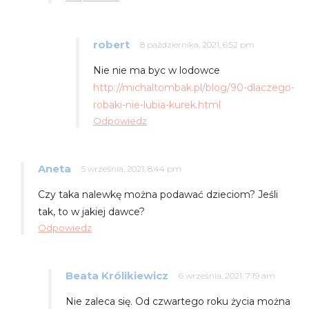
robert
8 października, 2021, 6:52 pm
Nie nie ma byc w lodowce
http://michaltombak.pl/blog/90-dlaczego-
robaki-nie-lubia-kurek.html
Odpowiedz
Aneta
5 września, 2021, 8:44 pm
Czy taka nalewkę można podawać dzieciom? Jeśli
tak, to w jakiej dawce?
Odpowiedz
Beata Królikiewicz
6 września, 2021, 7:19 am
Nie zaleca się. Od czwartego roku życia można