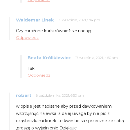
Waldemar Linek
15 września, 2021, 5:14 pm
Czy mrożone kurki również się nadają
Odpowiedz
Beata Królikiewicz
17 września, 2021, 4:50 am
Tak.
Odpowiedz
robert
8 października, 2021, 6:50 pm
w opisie jest napisane aby przed dawkowaniem
wstrząsnąć nalewka ,a dalej uwaga by nie pic z
cząsteczkami kurek ,te kwestie sa sprzeczne ze sobą
,proszę o wyjaśnienie Dziękuje