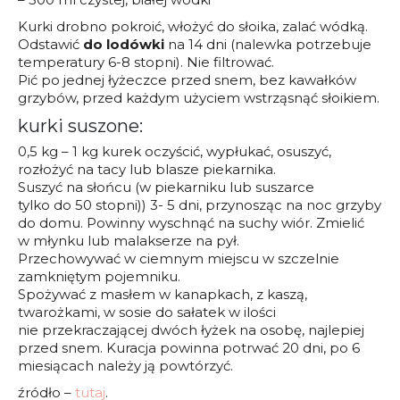
Kurki drobno pokroić, włożyć do słoika, zalać wódką.
Odstawić
do lodówki
na 14 dni (nalewka potrzebuje
temperatury 6-8 stopni). Nie filtrować.
Pić po jednej łyżeczce przed snem, bez kawałków
grzybów, przed każdym użyciem wstrząsnąć słoikiem.
kurki suszone:
0,5 kg – 1 kg kurek oczyścić, wypłukać, osuszyć,
rozłożyć na tacy lub blasze piekarnika.
Suszyć na słońcu (w piekarniku lub suszarce
tylko do 50 stopni)) 3- 5 dni, przynosząc na noc grzyby
do domu. Powinny wyschnąć na suchy wiór. Zmielić
w młynku lub malakserze na pył.
Przechowywać w ciemnym miejscu w szczelnie
zamkniętym pojemniku.
Spożywać z masłem w kanapkach, z kaszą,
twarożkami, w sosie do sałatek w ilości
nie przekraczającej dwóch łyżek na osobę, najlepiej
przed snem. Kuracja powinna potrwać 20 dni, po 6
miesiącach należy ją powtórzyć.
źródło –
tutaj
.