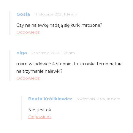
Gosia
11 listopada, 2021, 11:14 am
Czy na nalewkę nadają się kurki mrożone?
Odpowiedz
olga
23 sierpnia, 2024, 11:25 am
mam w lodówce 4 stopnie, to za niska temperatura
na trzymanie nalewki?
Odpowiedz
Beata Królikiewicz
3 września, 2024, 11:03 am
Nie, jest ok.
Odpowiedz