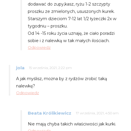
dodawać do zupy,kasz, ryżu 1-2 szczypty
proszku ze zmielonych, ususzonych kurek.
Starszym dzieciom 7-12 lat 1/2 łyżeczki 2x w
tygodniu – proszku.
Od 14 -15 roku życia uznaję, że ciało poradzi
sobie i z nalewką w tak małych ilościach.
Odpowiedz
jola
15 września, 2021, 2:22 pm
A jak myślisz, można by z rydzów zrobić taką
nalewkę?
Odpowiedz
Beata Królikiewicz
17 września, 2021, 4:50 am
Nie mają chyba takich właściwości jak kurki.
Odpowiedz