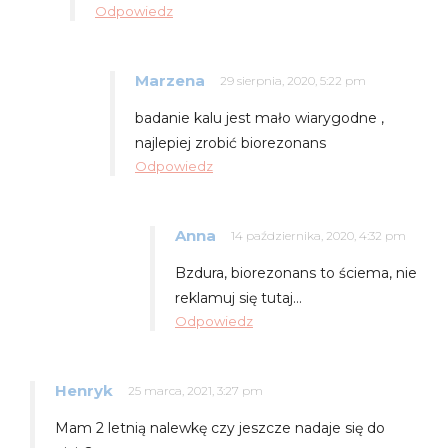
Odpowiedz
Marzena
29 sierpnia, 2020, 5:22 pm
badanie kalu jest mało wiarygodne ,
najlepiej zrobić biorezonans
Odpowiedz
Anna
14 października, 2020, 4:32 pm
Bzdura, biorezonans to ściema, nie
reklamuj się tutaj…
Odpowiedz
Henryk
25 marca, 2021, 3:27 pm
Mam 2 letnią nalewkę czy jeszcze nadaje się do