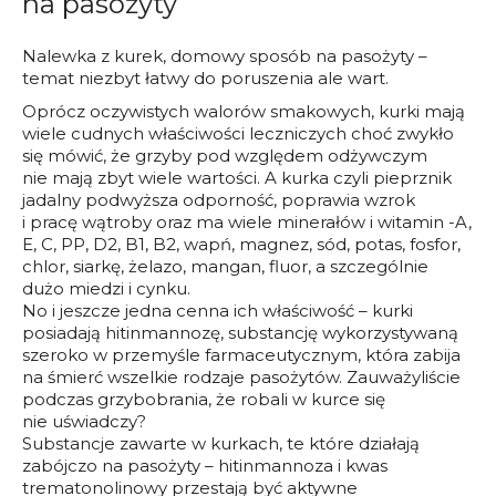
na pasożyty
Nalewka z kurek, domowy sposób na pasożyty –
temat niezbyt łatwy do poruszenia ale wart.
Oprócz oczywistych walorów smakowych, kurki mają
wiele cudnych właściwości leczniczych choć zwykło
się mówić, że grzyby pod względem odżywczym
nie mają zbyt wiele wartości. A kurka czyli pieprznik
jadalny podwyższa odporność, poprawia wzrok
i pracę wątroby oraz ma wiele minerałów i witamin -A,
E, C, PP, D2, B1, B2, wapń, magnez, sód, potas, fosfor,
chlor, siarkę, żelazo, mangan, fluor, a szczególnie
dużo miedzi i cynku.
No i jeszcze jedna cenna ich właściwość – kurki
posiadają hitinmannozę, substancję wykorzystywaną
szeroko w przemyśle farmaceutycznym, która zabija
na śmierć wszelkie rodzaje pasożytów. Zauważyliście
podczas grzybobrania, że robali w kurce się
nie uświadczy?
Substancje zawarte w kurkach, te które działają
zabójczo na pasożyty – hitinmannoza i kwas
trematonolinowy przestają być aktywne