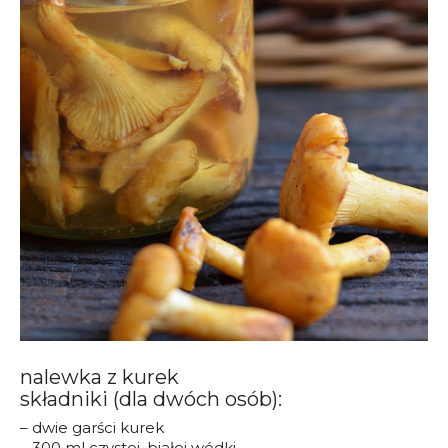
nalewka z kurek
składniki (dla dwóch osób):
– dwie garści kurek
– 300 ml czystej, białej wódki