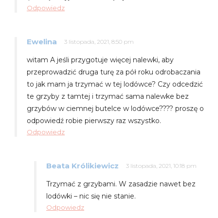
Odpowiedz
Ewelina
3 listopada, 2021, 8:50 pm
witam A jeśli przygotuje więcej nalewki, aby
przeprowadzić druga turę za pół roku odrobaczania
to jak mam ja trzymać w tej lodówce? Czy odcedzić
te grzyby z tamtej i trzymać sama nalewke bez
grzybów w ciemnej butelce w lodówce???? proszę o
odpowiedź robie pierwszy raz wszystko.
Odpowiedz
Beata Królikiewicz
3 listopada, 2021, 10:18 pm
Trzymać z grzybami. W zasadzie nawet bez
lodówki – nic się nie stanie.
Odpowiedz