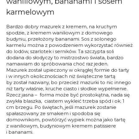
waniliowym, bananami i sosem
karmelowym
Bardzo dobry mazurek z kremem, na kruchym
spodzie, z kremem waniliowym z domowego
budyniu, przełożony bananami. Sos z solonego
karmelu można z powodzeniem wykorzystać również
do lodów, szarlotek i serników. Ta szczypta soli
dodana do słodyczy to mistrzostwo świata, bardzo
namawiam do spróbowania choć raz jeden.
Mazurek został upieczony w okrągłej formie do tarty
i w innych okolicznościach niż świąteczne tartą
by został nazwany, bo przecież mazurki to nic innego
niż tarty właśnie, kruche ciasto i słodkie wypełnienie.
Rzecz jasna – forma może być prostokątna, nada się
zwykła blaszka, ciastem wykleić trzeba spód i ok. 1
cm brzegu. Po świętach, jeśli mazurek zostanie
spałaszowany ze smakiem i spodoba się
domownikom, powtórzyć wypiek można jako tartę
z waniliowym, budyniowym kremem patissiere
i bananami.