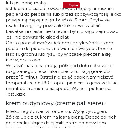
lub pszenną mąką.
Zapisz
Schłodzone ciasto rozwałkować między arkuszami
papieru do pieczenia lub przez spożywczą folię lekko
posypaną mąką na grubość ok. 3 mm. Gdyby się
rwało, brzegi czy powstałe luki łatwo zakleić
kawałkami ciasta, nie trzeba zbytnio się przejmować
jeśli nie powstanie gładki płat.
Ciasto ponakłuwać widelcem i przykryć arkuszem
papieru do pieczenia, na wierzch wysypać trochę
fasolki, grochu lub ryżu, by w czasie pieczenia się
nie wybrzuszało.
Wstawić ciasto na drugą półkę od dołu całkowicie
rozgrzanego piekarnika i piec z funkcją góra- dół
przez 15 minut. Ostrożnie zdjąć papier, zmniejszyć
temperaturę do 180 stopni i piec ciasto jeszcze kilka
minut do zrumienienia spodu. Wyjąć z piekarnika
i ostudzić.
krem budyniowy (creme patisiere) :
Mleko zagotować w rondelku
.
Wyłączyć ogień.
Żółtka ubić z cukrem na jasną pianę. Dodać do nich
obie mąki i ubijać dalej mikserem do powstania