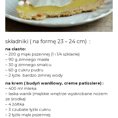
składniki ( na formę 23 – 24 cm) :
na ciasto:
– 200 g mąki pszennej (1 i 1/4 szklanki)
– 90 g zimnego masła
– 30 g zimnego smalcu
– 60 g cukru pudru
– 2 łyżki bardzo zimnej wody
na krem ( budyń waniliowy, creme patissiere) :
– 400 ml mleka
– laska wanilii (miękkie wnętrze wyskrobane nożem
ze środka)
– 4 żółtka
– 3 czubate łyżki cukru
– 2 łyżki mąki pszennej