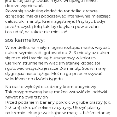
jednolitej pasty. Dodać 4 łyżki wrzącego mleka,
dobrze wymieszać.
Powstałą zawiesinę dodać do rondelka z resztą
gorącego mleka i podgrzewać intensywnie mieszając
całość ok.1 minuty. Krem zgęstnieje. Przykryć budyń
przeźroczystą folią tak, by dotykała powierzchni
i ostudzić, w trakcie nie mieszać.
sos karmelowy:
W rondelku, na małym ogniu roztopić masło
,
wsypać
cukier, wymieszać i gotować ok. 2- 3 minuty aż cukier
się rozpuści i stanie się bursztynowy w kolorze
.
Cienkim strumieniem wlać śmietankę, dodać sól
i gotować wszystko jeszcze 2-3 minuty. Sos w miarę
stygnięcia nieco tężeje. Można go przechowywać
w lodówce do dwóch tygodni.
Na ciasto wyłożyć ostudzony krem budyniowy.
Tak przygotowaną bazę można wstawić do lodówki
nawet na dwa trzy dni.
Przed podaniem banany pokroić w grube plastry (ok.
2-3 cm) i skropić sokiem z cytryny. Ułożyć plastry
na kremie lekko je wciskając w masę. Ubić śmietankę