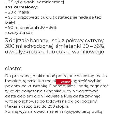
– 2,5 łyżki skrobi ziemniaczanej
sos karmelowy:
– 28 g masła
– 55 g brązowego cukru ( ostatecznie nada się też
biały)
– 90 ml śmietanki 30 – 36%
– szczypta soli
3 dojrzałe banany , sok z połowy cytryny,
300 ml schłodzonej śmietanki 30 – 36%,
dwie łyżki cukru lub cukru waniliowego
ciasto:
Do przesianej mąki dodać pokrojone w kostkę masło
i smalec, ręcznie lub malakserem zagnieść szybko
Zapisz
palcami na kruszonkę. Dodać cukier i wodę, zagniatać
tylko do połączenia składników, by nie ogrzewać
ciasta ciepłem dłoni. Powstałą kulę ciasta zawinąć
w folię o schować do lodówki na ok. pół godziny.
Piekarnik rozgrzać do 200 stopni.
Formę wysmarować masłem i wysypać tartą bułką