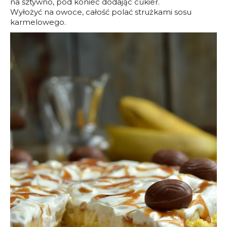
na sztywno, pod koniec dodając cukier.
Wyłożyć na owoce, całość polać strużkami sosu
karmelowego.