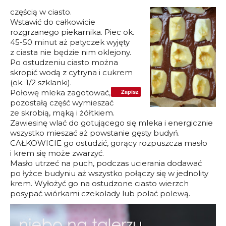
czę
ścią w ciasto.
Wstawić do całkowicie
rozgrzanego piekarnika. Piec ok.
45-50 minut aż patyczek wyjęty
z ciasta nie będzie nim oklejony.
Po ostudzeniu ciasto można
skropić wodą z cytryna i cukrem
(ok. 1/2 szklanki).
Połowę mleka zagotować,
Zapisz
pozostałą część wymieszać
ze skrobią, mąką i żółtkiem.
Zawiesinę wlać do gotującego się mleka i energicznie
wszystko mieszać aż powstanie gęsty budyń.
CAŁKOWICIE go ostudzić, gorący rozpuszcza masło
i krem się może zwarzyć.
Masło utrzeć na puch, podczas ucierania dodawać
po łyżce budyniu aż wszystko połączy się w jednolity
krem. Wyłożyć go na ostudzone ciasto wierzch
posypać wiórkami czekolady lub polać polewą.