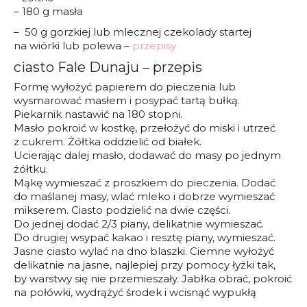
– 180 g masła
– 50 g gorzkiej lub mlecznej czekolady startej
na wiórki lub polewa –
przepisy
ciasto Fale Dunaju – przepis
Formę wyłożyć papierem do pieczenia lub
wysmarować masłem i posypać tartą bułką.
Piekarnik nastawić na 180 stopni.
Masło pokroić w kostkę, przełożyć do miski i utrzeć
z cukrem. Żółtka oddzielić od białek.
Ucierając dalej masło, dodawać do masy po jednym
żółtku.
Mąkę wymieszać z proszkiem do pieczenia. Dodać
do maślanej masy, wlać mleko i dobrze wymieszać
mikserem. Ciasto podzielić na dwie części.
Do jednej dodać 2/3 piany, delikatnie wymieszać.
Do drugiej wsypać kakao i resztę piany, wymieszać.
Jasne ciasto wylać na dno blaszki. Ciemne wyłożyć
delikatnie na jasne, najlepiej przy pomocy łyżki tak,
by warstwy się nie przemieszały. Jabłka obrać, pokroić
na połówki, wydrążyć środek i wcisnąć wypukłą