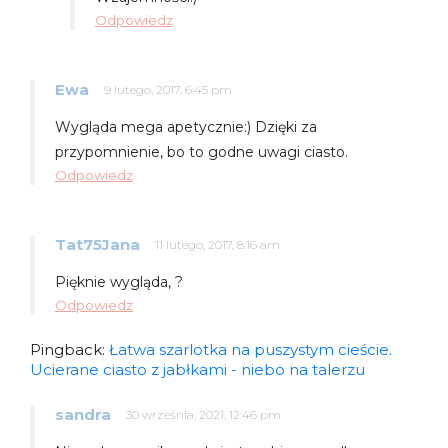
Odpowiedz
Ewa
9 lutego, 2017, 6:45 pm
Wygląda mega apetycznie:) Dzięki za
przypomnienie, bo to godne uwagi ciasto.
Odpowiedz
Tat75Jana
11 lutego, 2017, 8:16 am
Pięknie wygląda, ?
Odpowiedz
Pingback:
Łatwa szarlotka na puszystym cieście.
Ucierane ciasto z jabłkami - niebo na talerzu
sandra
30 września, 2021, 12:46 pm