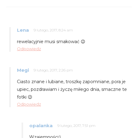
Lena
9 lutego, 2017, 8:24 am
rewelacyjnie musi smakować 😉
Odpowiedz
Megi
9 lutego, 2017, 2:26 pm
Ciasto znane i lubiane, troszkę zapomniane, pora je
upiec, pozdrawiam i życzę miłego dnia, smaczne te
fotki 😉
Odpowiedz
opalanka
9 lutego, 2017, 7:51 pm
Wzajemności:)