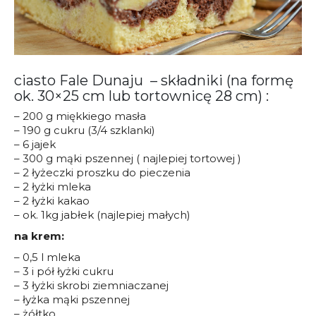
ciasto Fale Dunaju – składniki (na formę
ok. 30×25 cm lub tortownicę 28 cm) :
– 200 g miękkiego masła
– 190 g cukru (3/4 szklanki)
– 6 jajek
– 300 g mąki pszennej ( najlepiej tortowej )
– 2 łyżeczki proszku do pieczenia
– 2 łyżki mleka
– 2 łyżki kakao
– ok. 1kg jabłek (najlepiej małych)
na krem:
– 0,5 l mleka
– 3 i pół łyżki cukru
– 3 łyżki skrobi ziemniaczanej
– łyżka mąki pszennej
– żółtko