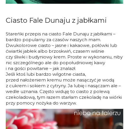
Ciasto Fale Dunaju z jabłkami
Stareńki przepis na ciasto Fale Dunaju z jabłkami –
bardzo popularny za czasów naszych mam.
Dwukolorowe ciasto – jasne i kakaowe, połówki lub
ćwiartki jabłek albo brzoskwiń, czasem wiśnie
czy śliwki i budyniowy krem. Proste w wykonaniu, niby
nic szczególnego ale do popołudniowej kawy
i na gości powitanie – jak znalazł.
Jeśli ktoś lubi bardzo wilgotne ciasta,
przed nałożeniem kremu może nasączyć je wodą
z cukrem i sokiem z cytryny. Ja lubię i nasączam ale –
wedle uznania. Często widuję to ciasto z polewą
czekoladową, tym razem starłam czekoladę na wiórki
przy pomocy nożyka do warzyw.