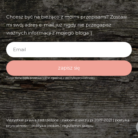
Chcesz być na bieżąco z moimi przepisami? Zostaw
mi swój adres e-mail, już nigdy nie przegapisz
ważnych informacji z mojego bloga :)
zapisz się
Twoje dane będą przetwarzane zgodnie z
polityką prywatności.
Wszystkie prawa zastrzeżone - niebonatalerzu.pl 2017-2021 |
polityka
prywatności
|
polityka cookies
|
regulamin sklepu