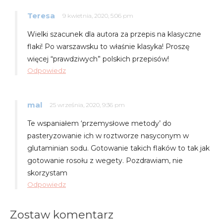
Teresa
9 kwietnia, 2020, 5:06 pm
Wielki szacunek dla autora za przepis na klasyczne
flaki! Po warszawsku to właśnie klasyka! Proszę
więcej “prawdziwych” polskich przepisów!
Odpowiedz
mal
25 września, 2020, 9:36 pm
Te wspaniałem ‘przemysłowe metody’ do
pasteryzowanie ich w roztworze nasyconym w
glutaminian sodu. Gotowanie takich flaków to tak jak
gotowanie rosołu z wegety. Pozdrawiam, nie
skorzystam
Odpowiedz
Zostaw komentarz