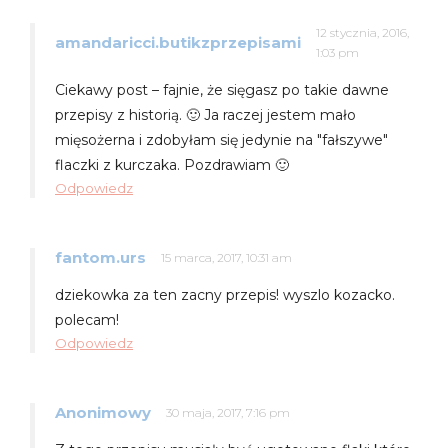
12 stycznia, 2016,
amandaricci.butikzprzepisami
1:03 pm
Ciekawy post – fajnie, że sięgasz po takie dawne
przepisy z historią. 🙂 Ja raczej jestem mało
mięsożerna i zdobyłam się jedynie na "fałszywe"
flaczki z kurczaka. Pozdrawiam 🙂
Odpowiedz
fantom.urs
15 marca, 2017, 10:31 am
dziekowka za ten zacny przepis! wyszlo kozacko.
polecam!
Odpowiedz
Anonimowy
30 maja, 2017, 7:16 pm