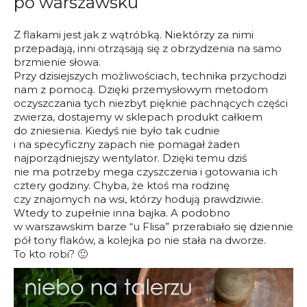
po warszawsku
Z flakami jest jak z wątróbką. Niektórzy za nimi
przepadają, inni otrząsają się z obrzydzenia na samo
brzmienie słowa.
Przy dzisiejszych możliwościach, technika przychodzi
nam z pomocą. Dzięki przemysłowym metodom
oczyszczania tych niezbyt pięknie pachnących części
zwierza, dostajemy w sklepach produkt całkiem
do zniesienia. Kiedyś nie było tak cudnie
i na specyficzny zapach nie pomagał żaden
najporządniejszy wentylator. Dzięki temu dziś
nie ma potrzeby mega czyszczenia i gotowania ich
cztery godziny. Chyba, że ktoś ma rodzinę
czy znajomych na wsi, którzy hodują prawdziwie.
Wtedy to zupełnie inna bajka. A podobno
w warszawskim barze “u Flisa” przerabiało się dziennie
pół tony flaków, a kolejka po nie stała na dworze.
To kto robi? 🙂