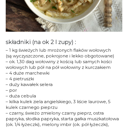
składniki (na ok 2 l zupy) :
– 1 kg świeżych lub mrożonych flaków wołowych
(są wyczyszczone, pokrojone i lekko obgotowane)
– ok. 1,30 dag wołowiny z kością lub samych kości
wołowych lub pół na pół wołowiny z kurczakiem
– 4 duże marchewki
– 4 pietruszki
– duży kawałek selera
– por
– duża cebula
– kilka kulek ziela angielskiego, 3 liście laurowe, 5
kulek czarnego pieprzu
– czarny, świeżo zmielony czarny pieprz, ostra
papryka, słodka papryka, starta gałka muszkatołowa
(ok. 1/4 łyżeczki), mielony imbir (ok. pół łyżeczki),