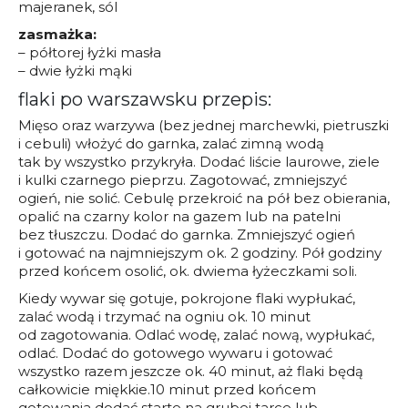
majeranek, sól
zasmażka:
– półtorej łyżki masła
– dwie łyżki mąki
flaki po warszawsku przepis:
Mięso oraz warzywa (bez jednej marchewki, pietruszki
i cebuli) włożyć do garnka, zalać zimną wodą
tak by wszystko przykryła. Dodać liście laurowe, ziele
i kulki czarnego pieprzu. Zagotować, zmniejszyć
ogień, nie solić. Cebulę przekroić na pół bez obierania,
opalić na czarny kolor na gazem lub na patelni
bez tłuszczu. Dodać do garnka. Zmniejszyć ogień
i gotować na najmniejszym ok. 2 godziny. Pół godziny
przed końcem osolić, ok. dwiema łyżeczkami soli.
Kiedy wywar się gotuje, pokrojone flaki wypłukać,
zalać wodą i trzymać na ogniu ok. 10 minut
od zagotowania. Odlać wodę, zalać nową, wypłukać,
odlać. Dodać do gotowego wywaru i gotować
wszystko razem jeszcze ok. 40 minut, aż flaki będą
całkowicie miękkie.10 minut przed końcem
gotowania dodać starte na grubej tarce lub