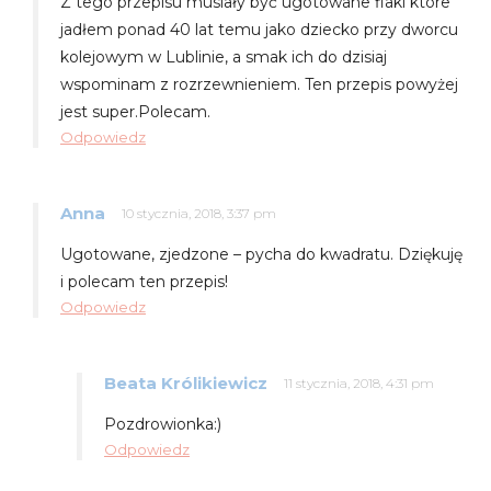
Z tego przepisu musiały być ugotowane flaki które
jadłem ponad 40 lat temu jako dziecko przy dworcu
kolejowym w Lublinie, a smak ich do dzisiaj
wspominam z rozrzewnieniem. Ten przepis powyżej
jest super.Polecam.
Odpowiedz
Anna
10 stycznia, 2018, 3:37 pm
Ugotowane, zjedzone – pycha do kwadratu. Dziękuję
i polecam ten przepis!
Odpowiedz
Beata Królikiewicz
11 stycznia, 2018, 4:31 pm
Pozdrowionka:)
Odpowiedz