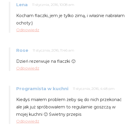
Lena
11 stycznia, 2016, 10:08 am
Kocham flaczki, jem je tylko zimą, i właśnie nabrałam
ochoty:)
Odpowiedz
Rose
11 stycznia, 2016, 11:46 am
Dzień rezerwuje na flaczki 🙂
Odpowiedz
Programista w kuchni
11 stycznia, 2016, 4:48 pm
Kiedyś miałem problem żeby się do nich przekonać
ale jak już spróbowałem to regularnie goszczą w
mojej kuchni 🙂 Świetny przepis
Odpowiedz