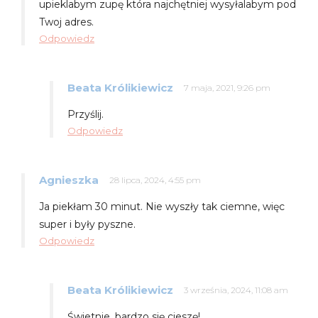
upieklabym zupę która najchętniej wysyłalabym pod
Twoj adres.
Odpowiedz
Beata Królikiewicz
7 maja, 2021, 9:26 pm
Przyślij.
Odpowiedz
Agnieszka
28 lipca, 2024, 4:55 pm
Ja piekłam 30 minut. Nie wyszły tak ciemne, więc
super i były pyszne.
Odpowiedz
Beata Królikiewicz
3 września, 2024, 11:08 am
Świetnie, bardzo się cieszę!