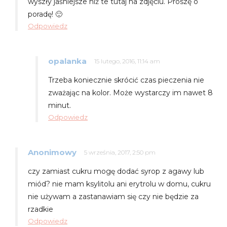
wyszły jaśniejsze niż te tutaj na zdjęciu. Proszę o
poradę! 🙂
Odpowiedz
opalanka
15 lutego, 2016, 11:14 am
Trzeba koniecznie skrócić czas pieczenia nie
zważając na kolor. Może wystarczy im nawet 8
minut.
Odpowiedz
Anonimowy
5 września, 2017, 2:50 pm
czy zamiast cukru mogę dodać syrop z agawy lub
miód? nie mam ksylitolu ani erytrolu w domu, cukru
nie używam a zastanawiam się czy nie będzie za
rzadkie
Odpowiedz