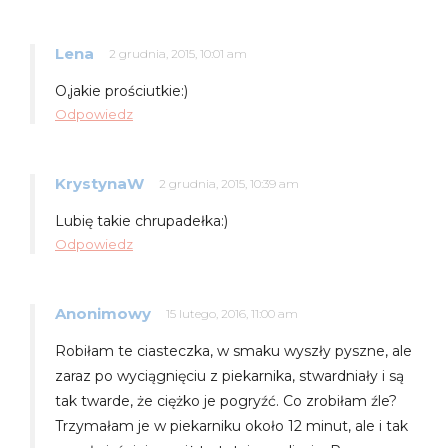
Lena
2 grudnia, 2015, 10:01 am
O,jakie prościutkie:)
Odpowiedz
KrystynaW
2 grudnia, 2015, 10:39 am
Lubię takie chrupadełka:)
Odpowiedz
Anonimowy
15 lutego, 2016, 11:00 am
Robiłam te ciasteczka, w smaku wyszły pyszne, ale
zaraz po wyciągnięciu z piekarnika, stwardniały i są
tak twarde, że ciężko je pogryźć. Co zrobiłam źle?
Trzymałam je w piekarniku około 12 minut, ale i tak