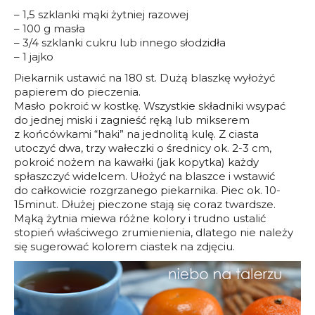
– 1,5 szklanki mąki żytniej razowej
– 100 g masła
– 3/4 szklanki cukru lub innego słodzidła
– 1 jajko
Piekarnik ustawić na 180 st. Dużą blaszkę wyłożyć
papierem do pieczenia.
Masło pokroić w kostkę. Wszystkie składniki wsypać
do jednej miski i zagnieść ręką lub mikserem
z końcówkami “haki” na jednolitą kulę. Z ciasta
utoczyć dwa, trzy wałeczki o średnicy ok. 2-3 cm,
pokroić nożem na kawałki (jak kopytka) każdy
spłaszczyć widelcem. Ułożyć na blaszce i wstawić
do całkowicie rozgrzanego piekarnika. Piec ok. 10-
15minut. Dłużej pieczone stają się coraz twardsze.
Mąką żytnia miewa różne kolory i trudno ustalić
stopień właściwego zrumienienia, dlatego nie należy
się sugerować kolorem ciastek na zdjęciu.