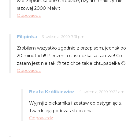
w przepisie, sa one chrupiace, uzylam maki zytniej
razowej 2000 Melvit
Odpowiedz
Filipinka
3 kwietnia, 2020, 7:31 pm
Zrobilam wszystko zgodnie z przepisem, jednak po
20 minutach!! Pieczenia ciasteczka sa surowe! Co
zatem jest nie tak 🙁 tez chce takie chtupadelka 🙂
Odpowiedz
Beata Królikiewicz
4 kwietnia, 2020, 10:22 am
Wyjmij z piekarnika i zostaw do ostygnięcia.
Twardnieją podczas studzenia.
Odpowiedz