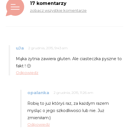
17 komentarzy
zobacz wszystkie komentarze
uJa
2 grudnia, 2015, 9:43 am
Mąka żytnia zawiera gluten. Ale ciasteczka pyszne to
fakt ! 🙂
Odpowiedz
opalanka
2 grudnia, 2015, 11:26 am
Robię to już któryś raz, za każdym razem
myśląc o jego szkodliwości lub nie. Już
zmieniłam:)
Odpowiedz