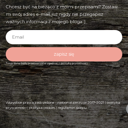
Chcesz być na bieżąco z moimi przepisami? Zostaw
mi swój adres e-mail, już nigdy nie przegapisz
ważnych informacji z mojego bloga :)
zapisz się
Twoje dane będą przetwarzane zgodnie z
polityką prywatności.
Wszystkie prawa zastrzeżone - niebonatalerzu.pl 2017-2021 |
polityka
prywatności
|
polityka cookies
|
regulamin sklepu