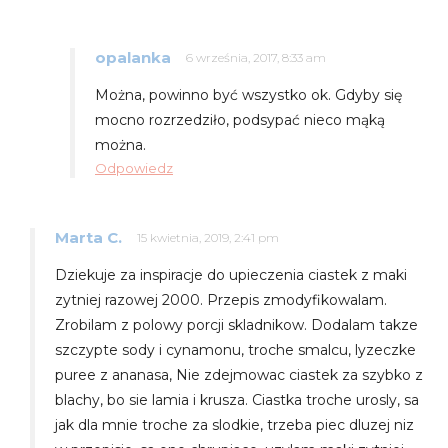
opalanka
6 września, 2017, 8:33 am
Można, powinno być wszystko ok. Gdyby się
mocno rozrzedziło, podsypać nieco mąką
można.
Odpowiedz
Marta C.
15 kwietnia, 2019, 2:41 pm
Dziekuje za inspiracje do upieczenia ciastek z maki
zytniej razowej 2000. Przepis zmodyfikowalam.
Zrobilam z polowy porcji skladnikow. Dodalam takze
szczypte sody i cynamonu, troche smalcu, lyzeczke
puree z ananasa, Nie zdejmowac ciastek za szybko z
blachy, bo sie lamia i krusza. Ciastka troche urosly, sa
jak dla mnie troche za slodkie, trzeba piec dluzej niz