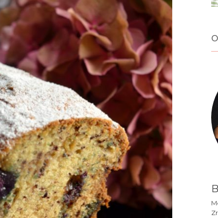
o
B
Mó
Zr