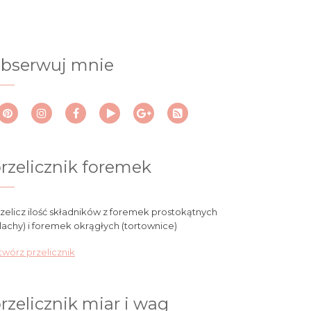
bserwuj mnie
rzelicznik foremek
zelicz ilość składników z foremek prostokątnych
lachy) i foremek okrągłych (tortownice)
wórz przelicznik
rzelicznik miar i wag