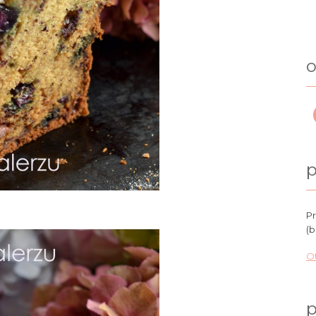
o
p
Pr
(b
Ot
p