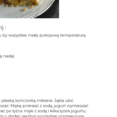
) :
ki, by wszystkie miały pokojową temperaturę.
ię nada)
eć płaską końcówką miksera. Jajka ubić
zać. Mąkę przesiać z sodą, jogurt wymieszać
 po łyżce mąki z sodą i kilka łyżek jogurtu,
ńcu dodać niezbyt porządnie rozgniecione