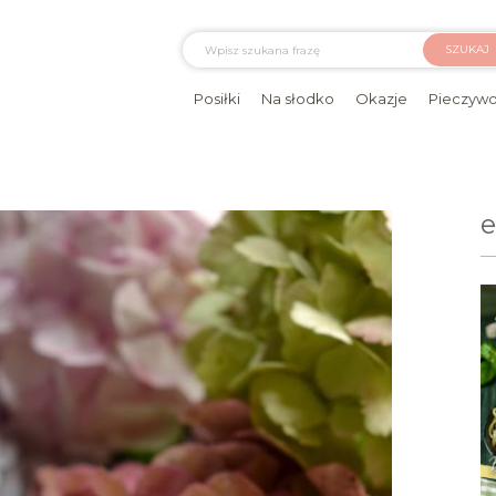
SZUKAJ
Posiłki
Na słodko
Okazje
Pieczyw