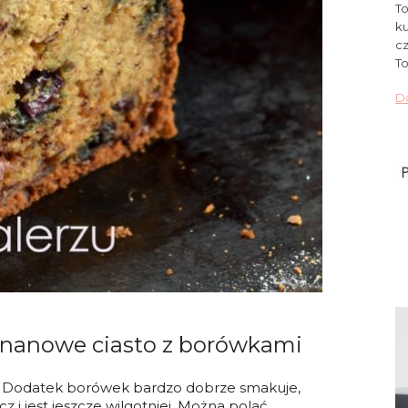
To
ku
cz
To
Do
ananowe ciasto z borówkami
ie. Dodatek borówek bardzo dobrze smakuje,
i jest jeszcze wilgotniej. Można polać