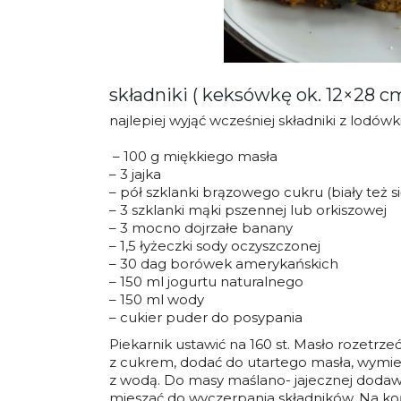
składniki ( keksówkę ok. 12×28 cm
najlepiej wyjąć wcześniej składniki z lodów
– 100 g miękkiego masła
– 3 jajka
– pół szklanki brązowego cukru (biały też s
– 3 szklanki mąki pszennej lub orkiszowej
– 3 mocno dojrzałe banany
– 1,5 łyżeczki sody oczyszczonej
– 30 dag borówek amerykańskich
– 150 ml jogurtu naturalnego
– 150 ml wody
– cukier puder do posypania
Piekarnik ustawić na 160 st. Masło rozetrz
z cukrem, dodać do utartego masła, wymies
z wodą. Do masy maślano- jajecznej dodawać
mieszać do wyczerpania składników. Na ko