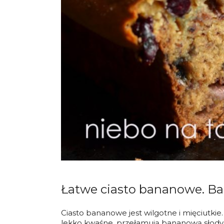
Łatwe ciasto bananowe. B
Ciasto bananowe jest wilgotne i mięciutk
lekko kwaśne, przełamują bananową słodycz 