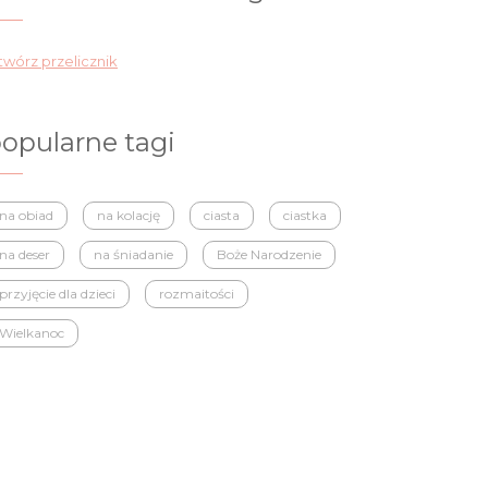
wórz przelicznik
opularne tagi
na obiad
na kolację
ciasta
ciastka
na deser
na śniadanie
Boże Narodzenie
przyjęcie dla dzieci
rozmaitości
Wielkanoc