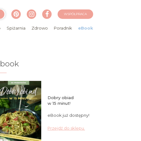
WSPÓŁPRACA
o
Spiżarnia
Zdrowo
Poradnik
eBook
ebook
Dobry obiad
w 15 minut!
eBook już dostępny!
Przejdź do sklepu.