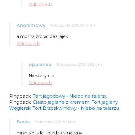
Odpowiedz
Anonimowy
18 listopada, 2015, 9:42 pm
a można zrobić bez jajek
Odpowiedz
opalanka
18 listopada, 2015, 10:02 pm
Niestety nie.
Odpowiedz
Pingback:
Tort jagodowy - Niebo na talerzu
Pingback:
Ciasto jaglane z kremem. Tort jaglany.
Węgierski Tort Brzoskwiniowy - Niebo na talerzu
Basia
16 sierpnia, 2021, 8:41 pm
mnie sie udal i bardzo smaczny