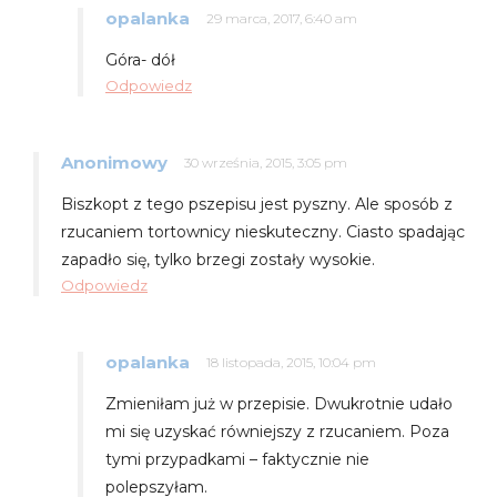
opalanka
29 marca, 2017, 6:40 am
Góra- dół
Odpowiedz
Anonimowy
30 września, 2015, 3:05 pm
Biszkopt z tego pszepisu jest pyszny. Ale sposób z
rzucaniem tortownicy nieskuteczny. Ciasto spadając
zapadło się, tylko brzegi zostały wysokie.
Odpowiedz
opalanka
18 listopada, 2015, 10:04 pm
Zmieniłam już w przepisie. Dwukrotnie udało
mi się uzyskać równiejszy z rzucaniem. Poza
tymi przypadkami – faktycznie nie
polepszyłam.