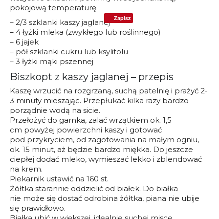
pokojową temperaturę
Zapisz
– 2/3 szklanki kaszy jaglanej
– 4 łyżki mleka (zwykłego lub roślinnego)
– 6 jajek
– pół szklanki cukru lub ksylitolu
– 3 łyżki mąki pszennej
Biszkopt z kaszy jaglanej – przepis
Kaszę wrzucić na rozgrzaną, suchą patelnię i prażyć 2-
3 minuty mieszając. Przepłukać kilka razy bardzo
porządnie wodą na sicie.
Przełożyć do garnka, zalać wrzątkiem ok. 1,5
cm powyżej powierzchni kaszy i gotować
pod przykryciem, od zagotowania na małym ogniu,
ok. 15 minut, aż będzie bardzo miękka. Do jeszcze
ciepłej dodać mleko, wymieszać lekko i zblendować
na krem.
Piekarnik ustawić na 160 st.
Żółtka starannie oddzielić od białek. Do białka
nie może się dostać odrobina żółtka, piana nie ubije
się prawidłowo.
Białka ubić w większej, idealnie suchej misce