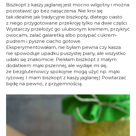
Biszkopt z kaszy jaglanej jest mocno wilgotny i można
pozostawić go bez nasączenia. Nie kroi się
tak idealnie jak tradycyjne biszkopty, dlatego ciasto
z niego przygotowane przekroję tylko na dwie części.
Wystarczy przełożyć go ulubionym kremem, przykryć
owocami, zalać galaretką albo posypać cukrem-
pudrem i pyszne ciacho gotowe.
Eksperymentowałam, nie byłam pewna czy kasza
nie spowoduje upadku puszystej piany, ale wszystko
udało się znakomicie. Piekłam biszkopt z małym
dodatkiem mąki pszennej, ale wydaje mi się,
że bezglutenowcy spokojnie mogą użyć np. mąki
ryżowej. I mam biszkopt z kaszy jaglanej:) Powtarzać
będę na pewno, z przyjemnością.