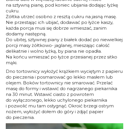
na sztywną pianę, pod koniec ubijania dodając łyżkę
cukru.
Żółtka utrzeć osobno z resztą cukru na jasną masę.
Nie przestając ich ubijać, dodawać po łyżce kaszy,
każda porcja musi się dobrze wmieszać, zanim
dodamy następną.
Do ubitej, sztywnej piany z białek dodać po niewielkiej
porcji masy żółtkowo- jaglanej, mieszając całość
delikatnie i wolno łyżką, by piana nie opadła.
Na końcu wmieszać po łyżce przesianej przez sitko
mąki.
Dno tortownicy wyłożyć krążkiem wyciętym z papieru
do pieczenia i posmarować go lekko masłem lub
olejem. Boków tortownicy nie smarować. Przelać
masę do formy i wstawić do nagrzanego piekarnika
na 30 minut. Wstawić ciasto z powrotem
do wyłączonego, lekko uchylonego piekarnika
i pozwolić mu tam ostygnąć. Okroić brzegi ostrym
nożem, wyłożyć dołem do góry i zdjąć papier
do pieczenia.