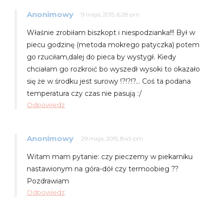
Anonimowy
9 maja, 2015, 6:28 pm
Właśnie zrobiłam biszkopt i niespodzianka!!! Był w
piecu godzinę (metoda mokrego patyczka) potem
go rzuciłam,dalej do pieca by wystygł. Kiedy
chciałam go rozkroić bo wyszedł wysoki to okazało
się że w środku jest surowy !?!?!?… Coś ta podana
temperatura czy czas nie pasują :/
Odpowiedz
Anonimowy
29 maja, 2015, 8:45 pm
Witam mam pytanie: czy pieczemy w piekarniku
nastawionym na góra-dół czy termoobieg ??
Pozdrawiam
Odpowiedz