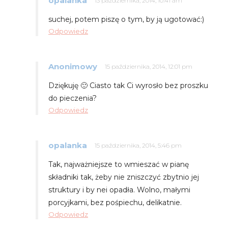
opalanka
13 października, 2014, 10:41 am
suchej, potem piszę o tym, by ją ugotować:)
Odpowiedz
Anonimowy
15 października, 2014, 12:01 pm
Dziękuję 🙂 Ciasto tak Ci wyrosło bez proszku
do pieczenia?
Odpowiedz
opalanka
15 października, 2014, 5:46 pm
Tak, najważniejsze to wmieszać w pianę
składniki tak, żeby nie zniszczyć zbytnio jej
struktury i by nei opadła. Wolno, małymi
porcyjkami, bez pośpiechu, delikatnie.
Odpowiedz