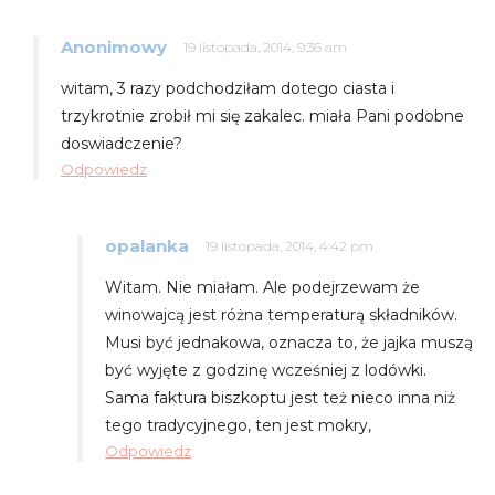
Anonimowy
19 listopada, 2014, 9:36 am
witam, 3 razy podchodziłam dotego ciasta i
trzykrotnie zrobił mi się zakalec. miała Pani podobne
doswiadczenie?
Odpowiedz
opalanka
19 listopada, 2014, 4:42 pm
Witam. Nie miałam. Ale podejrzewam że
winowajcą jest różna temperaturą składników.
Musi być jednakowa, oznacza to, że jajka muszą
być wyjęte z godzinę wcześniej z lodówki.
Sama faktura biszkoptu jest też nieco inna niż
tego tradycyjnego, ten jest mokry,
Odpowiedz