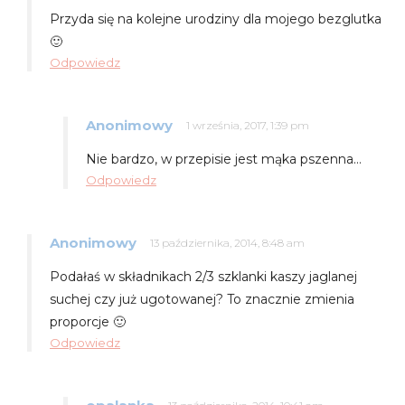
Przyda się na kolejne urodziny dla mojego bezglutka
🙂
Odpowiedz
Anonimowy
1 września, 2017, 1:39 pm
Nie bardzo, w przepisie jest mąka pszenna…
Odpowiedz
Anonimowy
13 października, 2014, 8:48 am
Podałaś w składnikach 2/3 szklanki kaszy jaglanej
suchej czy już ugotowanej? To znacznie zmienia
proporcje 🙂
Odpowiedz