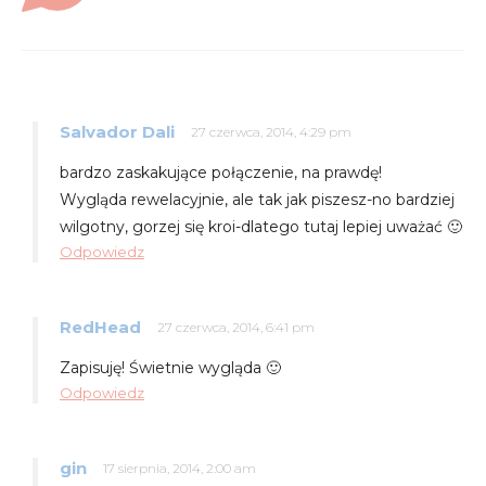
Salvador Dali
27 czerwca, 2014, 4:29 pm
bardzo zaskakujące połączenie, na prawdę!
Wygląda rewelacyjnie, ale tak jak piszesz-no bardziej
wilgotny, gorzej się kroi-dlatego tutaj lepiej uważać 🙂
Odpowiedz
RedHead
27 czerwca, 2014, 6:41 pm
Zapisuję! Świetnie wygląda 🙂
Odpowiedz
gin
17 sierpnia, 2014, 2:00 am