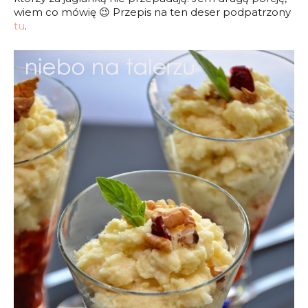
wiem co mówię 😉 Przepis na ten deser podpatrzony
tu
.