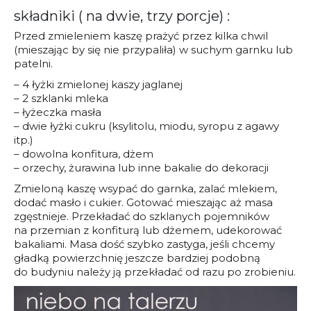
składniki ( na dwie, trzy porcje) :
Przed zmieleniem kaszę prażyć przez kilka chwil
(mieszając by się nie przypaliła) w suchym garnku lub
patelni.
– 4 łyżki zmielonej kaszy jaglanej
– 2 szklanki mleka
– łyżeczka masła
– dwie łyżki cukru (ksylitolu, miodu, syropu z agawy
itp.)
– dowolna konfitura, dżem
– orzechy, żurawina lub inne bakalie do dekoracji
Zmieloną kaszę wsypać do garnka, zalać mlekiem,
dodać masło i cukier. Gotować mieszając aż masa
zgęstnieje. Przekładać do szklanych pojemników
na przemian z konfiturą lub dżemem, udekorować
bakaliami. Masa dość szybko zastyga, jeśli chcemy
gładką powierzchnię jeszcze bardziej podobną
do budyniu należy ją przekładać od razu po zrobieniu.