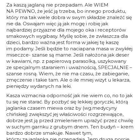
Za kaszą jaglaną nie przepadam. Ale WIEM
NA PEWNO, że jeść ją trzeba, bo innego produktu,
który ma tak wiele dobra w swym składzie znaleźć się
nie da. Oswajam więc ją jak mogę i robię jak
najbardziej przyjazne dla mojego oka i receptorów
smakowych wygibasy. Myślę sobie, że zwłaszcza dla
dzieci, bardzo ważna jest forma w jakiej tę kaszę
im podamy. Jeśli będzie to naciapana masa w zwykłej
miseczce- szanse są marne. Jeśli nałożona jak deser
w kawiarni, np. z papierową parasolką, uszykowany
ze specjalnym staraniem i uważnością, SPECJALNIE –
szanse rosną. Wiem, że nie ma czasu, że zabieganie,
zmęczenie i takie tam. Ale o ile mniej wizyt u lekarza,
pieniędzy wydanych na leki.
Kasza wzmacnia odporność jak nie wiem co, no to jak
tu się nie starać. By pozbyć się lekkiej goryczki, którą
jaglanka czasem miewa oraz by (wg.medycyny
chińskiej) zwiększyć jej właściwości rozgrzewające,
dobrze jest ją przed zmieleniem uprażyć przez chwilę
w suchym garnku z grubym dnem. Ten budyń – krem
bardzo dobrze smakuje. Nawet tym,
którzy za jaglanką nie przepadają. Jem drugą porcję,