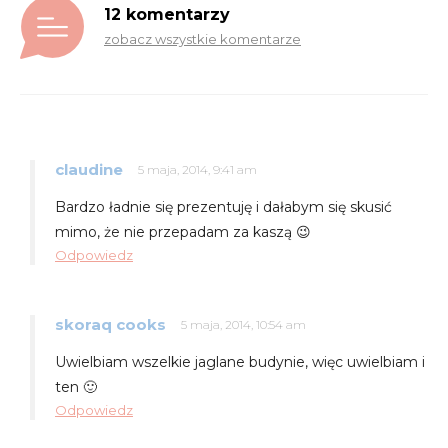
12 komentarzy
zobacz wszystkie komentarze
claudine
5 maja, 2014, 9:41 am
Bardzo ładnie się prezentuję i dałabym się skusić
mimo, że nie przepadam za kaszą 😉
Odpowiedz
skoraq cooks
5 maja, 2014, 10:54 am
Uwielbiam wszelkie jaglane budynie, więc uwielbiam i
ten 🙂
Odpowiedz