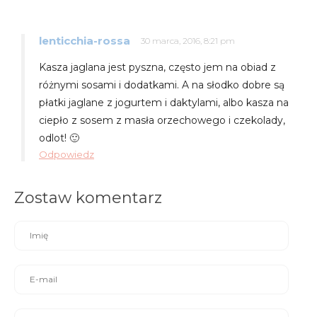
lenticchia-rossa
30 marca, 2016, 8:21 pm
Kasza jaglana jest pyszna, często jem na obiad z
różnymi sosami i dodatkami. A na słodko dobre są
płatki jaglane z jogurtem i daktylami, albo kasza na
ciepło z sosem z masła orzechowego i czekolady,
odlot! 🙂
Odpowiedz
Zostaw komentarz