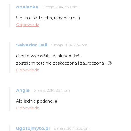
opalanka
5 maja, 2014, 3:59 pm
Się zmusić trzeba, rady nie ma:)
Odpowiedz
Salvador Dali
5 maja, 2014, 7:24 pm
ales to wymyśliła! A jak podałaś..
zostałam totalnie zaskoczona i zauroczona… 🙂
Odpowiedz
Angie
5 maja, 2014, 8:24 pm
Ale ładnie podane; ))
Odpowiedz
ugotujmyto.pl
8 maja, 2014, 2:32 pm