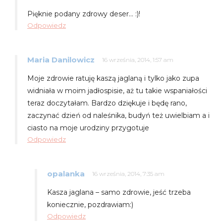
Pięknie podany zdrowy deser… :)!
Odpowiedz
Maria Danilowicz
16 września, 2014, 1:57 am
Moje zdrowie ratuję kaszą jaglaną i tylko jako zupa
widniała w moim jadłospisie, aż tu takie wspaniałości
teraz doczytałam. Bardzo dziękuje i będę rano,
zaczynać dzień od naleśnika, budyń też uwielbiam a i
ciasto na moje urodziny przygotuje
Odpowiedz
opalanka
16 września, 2014, 7:35 am
Kasza jaglana – samo zdrowie, jeść trzeba
koniecznie, pozdrawiam:)
Odpowiedz