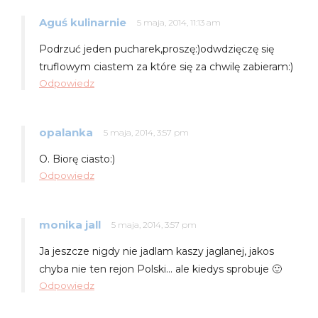
Aguś kulinarnie
5 maja, 2014, 11:13 am
Podrzuć jeden pucharek,proszę:)odwdzięczę się
truflowym ciastem za które się za chwilę zabieram:)
Odpowiedz
opalanka
5 maja, 2014, 3:57 pm
O. Biorę ciasto:)
Odpowiedz
monika jall
5 maja, 2014, 3:57 pm
Ja jeszcze nigdy nie jadlam kaszy jaglanej, jakos
chyba nie ten rejon Polski… ale kiedys sprobuje 🙂
Odpowiedz