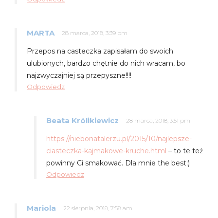
MARTA
28 marca, 2018, 3:39 pm
Przepos na casteczka zapisałam do swoich
ulubionych, bardzo chętnie do nich wracam, bo
najzwyczajniej są przepyszne!!!!
Odpowiedz
Beata Królikiewicz
28 marca, 2018, 3:51 pm
https://niebonatalerzu.pl/2015/10/najlepsze-
ciasteczka-kajmakowe-kruche.html
– to te też
powinny Ci smakować. Dla mnie the best:)
Odpowiedz
Mariola
22 sierpnia, 2018, 7:58 am