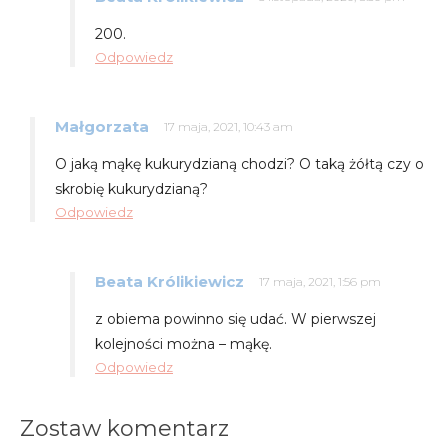
200.
Odpowiedz
Małgorzata
17 maja, 2021, 10:43 am
O jaką mąkę kukurydzianą chodzi? O taką żółtą czy o
skrobię kukurydzianą?
Odpowiedz
Beata Królikiewicz
17 maja, 2021, 1:56 pm
z obiema powinno się udać. W pierwszej
kolejności można – mąkę.
Odpowiedz
Zostaw komentarz