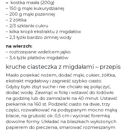
–
kostka masła (200g)
– 150 g mąki kukurydzianej
– 200 g mąki pszennej
– 2 żółtka
– 2/3 szklanki cukru
– kilka kropli ekstraktu z migdałów
– 2,3 łyżki bardzo zimnej wody
na wierzch:
– roztrzepane widelcem jajko
– 3,4 łyżki płatków migdałów
kruche ciasteczka z migdałami – przepis
Masło posiekać nożem, dodać mąki, cukier, żółtka,
ekstrakt migdałowy i zagnieść szybko ciasto.
Gdyby było zbyt suche i nie chciało się połączyć,
dodać wodę. Zawinąć w folię i wstawić do lodówki
na godzinę lub do zamrażarki na 40 minut. Ustawić
piekarnik na 160 st. Podzielić ciasto na dwie, trzy
części, rozwałkować na podsypanym mocno mąką
blacie, na grubość ok. 0,5 cm i wycinać foremką
dowolne formy. Układać na blaszkach wyłożonych
papierem do pieczenia, smarować rozmieszanym