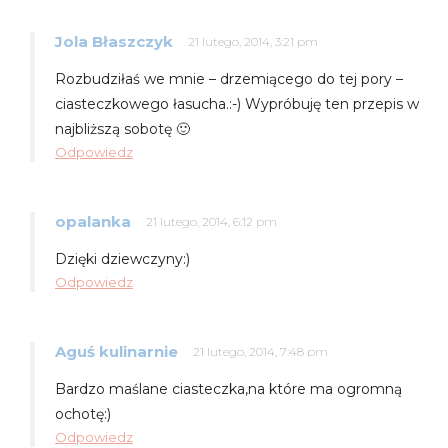
Jola Błaszczyk
21 lutego, 2014, 3:21 pm
Rozbudziłaś we mnie – drzemiącego do tej pory –
ciasteczkowego łasucha.:-) Wypróbuję ten przepis w
najbliższą sobotę 🙂
Odpowiedz
opalanka
21 lutego, 2014, 6:12 pm
Dzięki dziewczyny:)
Odpowiedz
Aguś kulinarnie
21 lutego, 2014, 7:48 pm
Bardzo maślane ciasteczka,na które ma ogromną
ochotę:)
Odpowiedz