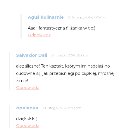
Aguś kulinarnie
21 lutego, 2014, 7:49 pm
Aaa i fantastyczna filiżanka w tle:)
Odpowiedz
Salvador Dali
21 lutego, 2014, 8:00 pm
ależ śliczne! Ten kształt, którym im nadałaś-no
cudowne są! jak przebiśniegi po ciężkiej, mroźnej
zimie!
Odpowiedz
opalanka
21 lutego, 2014, 8:39 pm
dziękulski;)
Odpowiedz