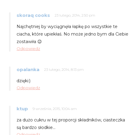
skoraq cooks
23 lutego, 2014, 2:50 pm
Najchętniej by wyciągnęła łapkę po wszystkie te
ciacha, które upiekłaś. No może jedno bym dla Ciebie
zostawiła 😉
Odpowiedz
opalanka
23 lutego, 2014, 8:13 pm
dzięki:)
Odpowiedz
ktup
9 września, 2015, 10:04 am
za dużo cukru w tej proporcji składników, ciasteczka
są bardzo słodkie…
Odpowiedz