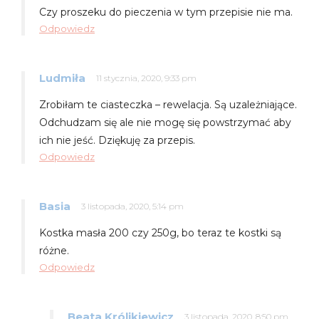
Czy proszeku do pieczenia w tym przepisie nie ma.
Odpowiedz
Ludmiła
11 stycznia, 2020, 9:33 pm
Zrobiłam te ciasteczka – rewelacja. Są uzależniające.
Odchudzam się ale nie mogę się powstrzymać aby
ich nie jeść. Dziękuję za przepis.
Odpowiedz
Basia
3 listopada, 2020, 5:14 pm
Kostka masła 200 czy 250g, bo teraz te kostki są
różne.
Odpowiedz
Beata Królikiewicz
3 listopada, 2020, 8:50 pm