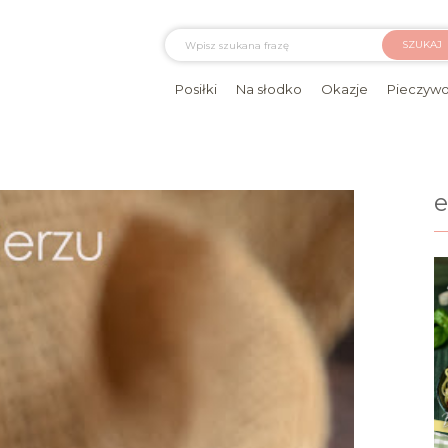
SZUKAJ
Posiłki
Na słodko
Okazje
Pieczyw