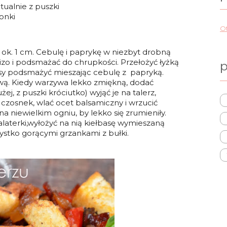
tualnie z puszki
ponki
Ot
, ok. 1 cm. Cebulę i paprykę w niezbyt drobną
izo i podsmażać do chrupkości. Przełożyć łyżką
p
asy podsmażyć mieszając cebulę z papryką.
iwą. Kiedy warzywa lekko zmiękną, dodać
j, z puszki króciutko) wyjąć je na talerz,
 czosnek, wlać ocet balsamiczny i wrzucić
a niewielkim ogniu, by lekko się zrumieniły.
alaterki,wyłożyć na nią kiełbasę wymieszaną
stko gorącymi grzankami z bułki.