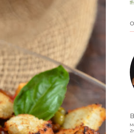
o
B
Mó
Zr