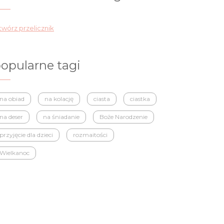
wórz przelicznik
opularne tagi
na obiad
na kolację
ciasta
ciastka
na deser
na śniadanie
Boże Narodzenie
przyjęcie dla dzieci
rozmaitości
Wielkanoc