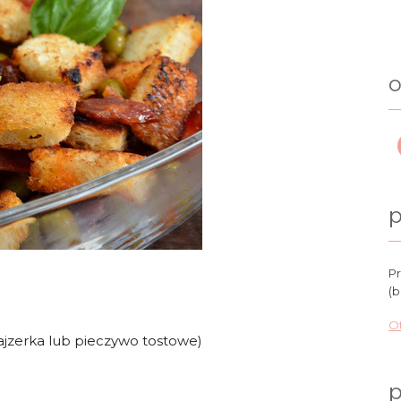
o
p
Pr
(b
Ot
kajzerka lub pieczywo tostowe)
p