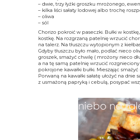
– dwie, trzy łyżki groszku mrożonego, ewen
– kilka liści sałaty lodowej albo trochę rosz
– oliwa
– sól
Chorizo pokroić w paseczki. Bułki w kostkę
kostkę. Na rozgrzaną patelnię wrzucić chor
na talerz. Na tłuszczu wytopionym z kiełb
Gdyby tłuszczu było mało, podlać nieco ol
groszek, smażyć chwilę ( mrożony nieco dłuże
a na tę samą patelnię wrzucić rozgnieciony
pokrojone kawałki bułki. Mieszając smażyć n
Porwaną na kawałki sałatę ułożyć na dnie s
z usmażoną papryką i cebulą, posypać wszy