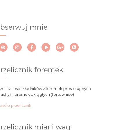
bserwuj mnie
rzelicznik foremek
zelicz ilość składników z foremek prostokątnych
lachy) i foremek okrągłych (tortownice)
wórz przelicznik
rzelicznik miar i wag