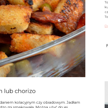
To
ku
cz
To
Do
m lub chorizo
 daniem kolacyjnym czy obiadowym. Jadłam
bardzo mi smakowała. Można użyć do jej