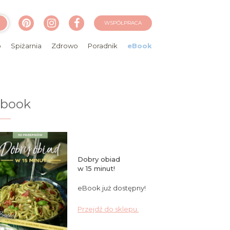
WSPÓŁPRACA
o
Spiżarnia
Zdrowo
Poradnik
eBook
ebook
Dobry obiad
w 15 minut!
eBook już dostępny!
Przejdź do sklepu.